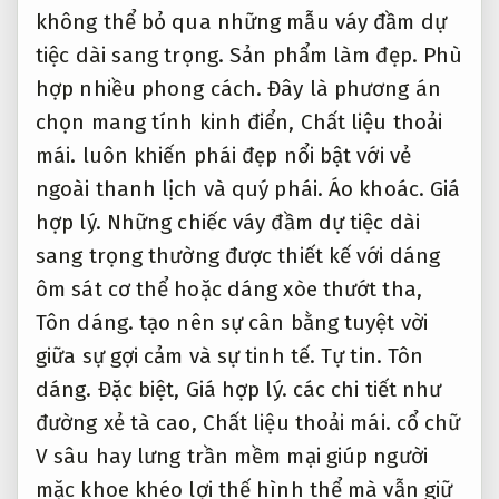
không thể bỏ qua những mẫu váy đầm dự
tiệc dài sang trọng.
Sản phẩm làm đẹp.
Phù
hợp nhiều phong cách.
Đây là phương án
chọn mang tính kinh điển,
Chất liệu thoải
mái.
luôn khiến phái đẹp nổi bật với vẻ
ngoài thanh lịch và quý phái.
Áo khoác.
Giá
hợp lý.
Những chiếc váy đầm dự tiệc dài
sang trọng thường được thiết kế với dáng
ôm sát cơ thể hoặc dáng xòe thướt tha,
Tôn dáng.
tạo nên sự cân bằng tuyệt vời
giữa sự gợi cảm và sự tinh tế.
Tự tin.
Tôn
dáng.
Đặc biệt,
Giá hợp lý.
các chi tiết như
đường xẻ tà cao,
Chất liệu thoải mái.
cổ chữ
V sâu hay lưng trần mềm mại giúp người
mặc khoe khéo lợi thế hình thể mà vẫn giữ