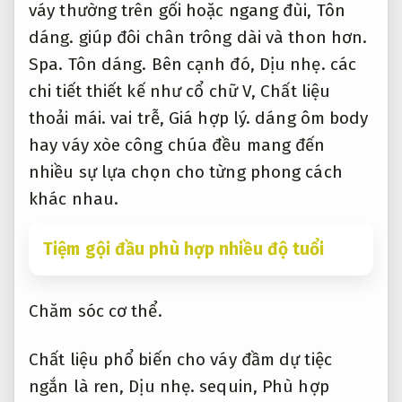
váy thường trên gối hoặc ngang đùi,
Tôn
dáng.
giúp đôi chân trông dài và thon hơn.
Spa.
Tôn dáng.
Bên cạnh đó,
Dịu nhẹ.
các
chi tiết thiết kế như cổ chữ V,
Chất liệu
thoải mái.
vai trễ,
Giá hợp lý.
dáng ôm body
hay váy xòe công chúa đều mang đến
nhiều sự lựa chọn cho từng phong cách
khác nhau.
Tiệm gội đầu phù hợp nhiều độ tuổi
Chăm sóc cơ thể.
Chất liệu phổ biến cho váy đầm dự tiệc
ngắn là ren,
Dịu nhẹ.
sequin,
Phù hợp