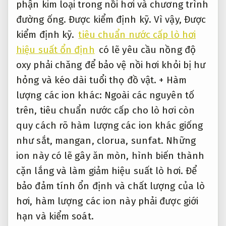
phận kim loại trong nồi hơi và chương trình
đường ống.
Được kiểm định kỹ.
Vì vậy,
Được
kiểm định kỹ.
tiêu chuẩn nước cấp lò hơi
hiệu suất ổn định
có lẽ yêu cầu nồng độ
oxy phải chăng để bảo vệ nồi hơi khỏi bị hư
hỏng và kéo dài tuổi thọ đồ vật. + Hàm
lượng các ion khác: Ngoài các nguyên tố
trên, tiêu chuẩn nước cấp cho lò hơi còn
quy cách rõ hàm lượng các ion khác giống
như sắt, mangan, clorua, sunfat. Những
ion này có lẽ gây ăn mòn, hình biến thành
cặn lắng và làm giảm hiệu suất lò hơi. Để
bảo đảm tính ổn định và chất lượng của lò
hơi, hàm lượng các ion này phải được giới
hạn và kiểm soát.