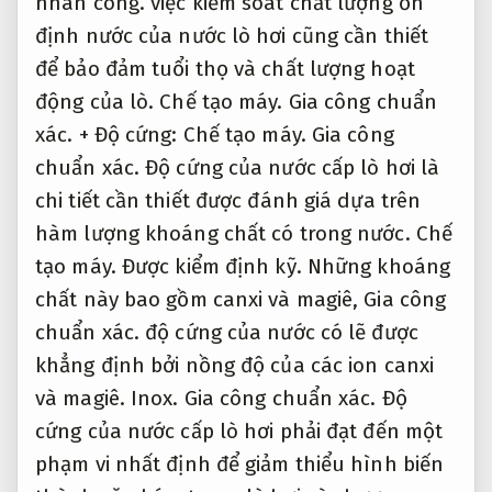
nhân công.
việc kiểm soát chất lượng ổn
định nước của nước lò hơi cũng cần thiết
để bảo đảm tuổi thọ và chất lượng hoạt
động của lò.
Chế tạo máy.
Gia công chuẩn
xác.
+ Độ cứng:
Chế tạo máy.
Gia công
chuẩn xác.
Độ cứng của nước cấp lò hơi là
chi tiết cần thiết được đánh giá dựa trên
hàm lượng khoáng chất có trong nước.
Chế
tạo máy.
Được kiểm định kỹ.
Những khoáng
chất này bao gồm canxi và magiê,
Gia công
chuẩn xác.
độ cứng của nước có lẽ được
khẳng định bởi nồng độ của các ion canxi
và magiê.
Inox.
Gia công chuẩn xác.
Độ
cứng của nước cấp lò hơi phải đạt đến một
phạm vi nhất định để giảm thiểu hình biến