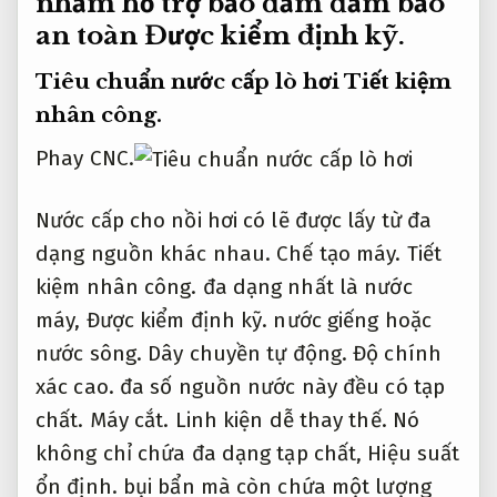
nhằm hỗ trợ bảo đảm đảm bảo
an toàn
Được kiểm định kỹ.
Tiêu chuẩn nước cấp lò hơi
Tiết kiệm
nhân công.
Phay CNC.
Nước cấp cho nồi hơi có lẽ được lấy từ đa
dạng nguồn khác nhau.
Chế tạo máy.
Tiết
kiệm nhân công.
đa dạng nhất là nước
máy,
Được kiểm định kỹ.
nước giếng hoặc
nước sông.
Dây chuyền tự động.
Độ chính
xác cao.
đa số nguồn nước này đều có tạp
chất.
Máy cắt.
Linh kiện dễ thay thế.
Nó
không chỉ chứa đa dạng tạp chất,
Hiệu suất
ổn định.
bụi bẩn mà còn chứa một lượng