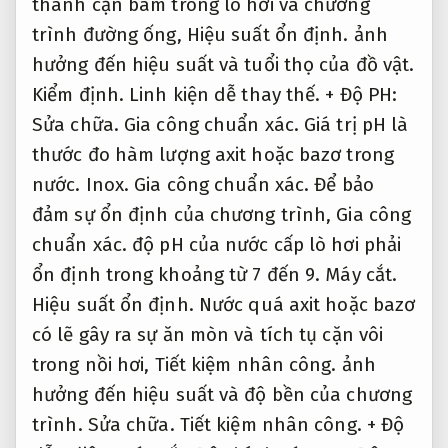
thành cặn bám trong lò hơi và chương
trình đường ống,
Hiệu suất ổn định.
ảnh
hưởng đến hiệu suất và tuổi thọ của đồ vật.
Kiểm định.
Linh kiện dễ thay thế.
+ Độ PH:
Sửa chữa.
Gia công chuẩn xác.
Giá trị pH là
thước đo hàm lượng axit hoặc bazơ trong
nước.
Inox.
Gia công chuẩn xác.
Để bảo
đảm sự ổn định của chương trình,
Gia công
chuẩn xác.
độ pH của nước cấp lò hơi phải
ổn định trong khoảng từ 7 đến 9.
Máy cắt.
Hiệu suất ổn định.
Nước quá axit hoặc bazơ
có lẽ gây ra sự ăn mòn và tích tụ cặn vôi
trong nồi hơi,
Tiết kiệm nhân công.
ảnh
hưởng đến hiệu suất và độ bền của chương
trình.
Sửa chữa.
Tiết kiệm nhân công.
+ Độ