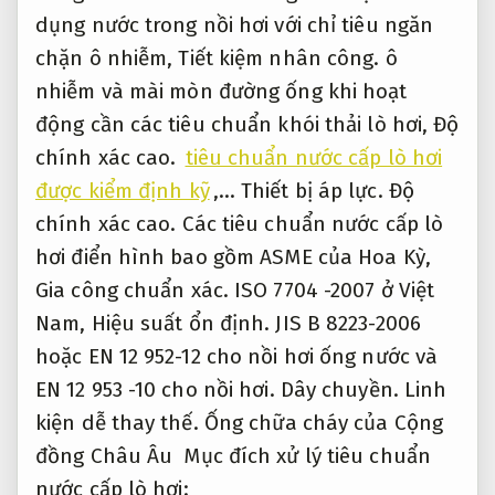
dụng nước trong nồi hơi với chỉ tiêu ngăn
chặn ô nhiễm,
Tiết kiệm nhân công.
ô
nhiễm và mài mòn đường ống khi hoạt
động cần các tiêu chuẩn khói thải lò hơi,
Độ
chính xác cao.
tiêu chuẩn nước cấp lò hơi
được kiểm định kỹ
,…
Thiết bị áp lực.
Độ
chính xác cao.
Các tiêu chuẩn nước cấp lò
hơi điển hình bao gồm ASME của Hoa Kỳ,
Gia công chuẩn xác.
ISO 7704 -2007 ở Việt
Nam,
Hiệu suất ổn định.
JIS B 8223-2006
hoặc EN 12 952-12 cho nồi hơi ống nước và
EN 12 953 -10 cho nồi hơi.
Dây chuyền.
Linh
kiện dễ thay thế.
Ống chữa cháy của Cộng
đồng Châu Âu ‍ Mục đích xử lý tiêu chuẩn
nước cấp lò hơi: