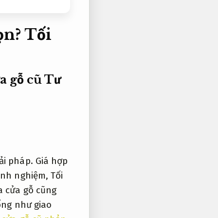
họn?
Tối
ửa gỗ cũ
Tư
ải pháp.
Giá hợp
kinh nghiệm,
Tối
a cửa gỗ cũng
iống như giao