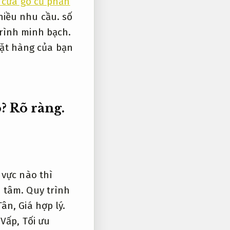
 cửa gỗ cũ phản
hiều nhu cầu.
số
rình minh bạch.
 mặt hàng của bạn
o?
Rõ ràng.
vực nào thì
 tâm.
Quy trình
Tân,
Giá hợp lý.
 Vấp,
Tối ưu