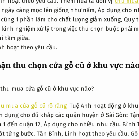
nh hoạt theo yêu cầu.
Thêm nữa là đơn vị
thu mua
 ngày càng mọc lên giống như nấm,
Áp dụng cho n
cũng 1 phần làm cho chất lượng giảm xuống,
Quy t
 ít kinh nghiệm xử lý trong việc thu chọn buộc phải
hí tầm giữa.
nh hoạt theo yêu cầu.
ận thu chọn cửa gỗ cũ ở khu vực nà
hu mua cửa gỗ cũ rõ ràng
Tuệ Anh hoạt động ở khu 
n dụng cho đủ khắp các quận huyện ở Sài Gòn:
Tận
 1 đến quận 12,
Áp dụng cho nhiều nhu cầu.
Bình 
át từng bước.
Tân Bình,
Linh hoạt theo yêu cầu.
Gò