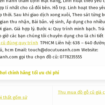
ến hành thẩm định mặt hàng,
Linh hoạt theo yêu 
ợp lí nhất cho cả đôi bên.
Hỗ trợ.
Linh hoạt theo yê
p thời.
Sau khi giao dịch xong xuôi,
Theo sát từng b
i gian thu nhận,
Bài bản.
vệ sinh,
Áp dụng cho nhiều
ời gian.
Giá hợp lý.
Bước 4:
Quy trình minh bạch.
Trá
 giờ các bạn chúng tôi chuyên dụng cho là chi tiết 
 cũ đúng quy trình
TPHCM Liên hệ: 638 – 640 đườn
ú, hcm Email:
touch@docutueanh.com
Website:
anh.com gọi thu chọn đồ cũ: 0778235555
hơi chính hãng tối ưu chi phí
Thu mua đồ gỗ cũ giá 
i thất gốm sứ