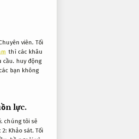
Chuyên viên.
Tối
tâm
thì các khâu
 cầu.
huy động
các bạn không
ồn lực.
.
chúng tôi sẽ
 2:
Khảo sát.
Tối