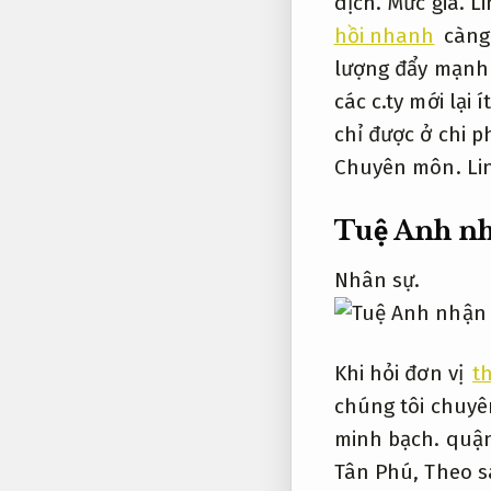
dịch.
Mức giá.
Li
hồi nhanh
càng
lượng đẩy mạnh 
các c.ty mới lại
chỉ được ở chi p
Chuyên môn.
Li
Tuệ Anh nh
Nhân sự.
Khi hỏi đơn vị
t
chúng tôi chuyê
minh bạch.
quận
Tân Phú,
Theo s