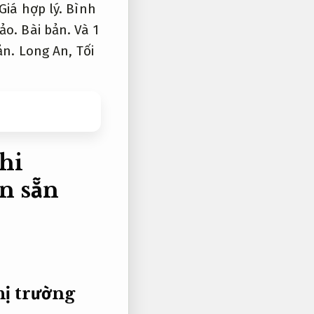
Giá hợp lý.
Bình
ảo.
Bài bản.
Và 1
ản.
Long An,
Tối
hi
n sẵn
hị trường