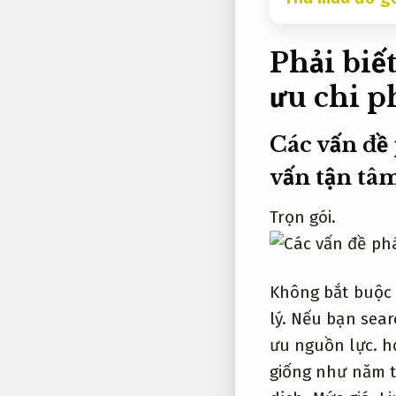
Phải biế
ưu chi ph
Các vấn đề 
vấn tận tâm
Trọn gói.
Không bắt buộc 
lý.
Nếu bạn searc
ưu nguồn lực.
họ
giống như năm t