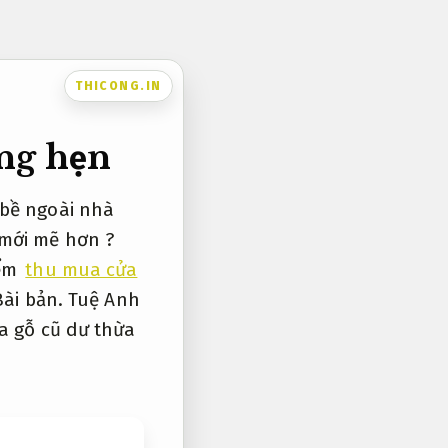
THICONG.IN
ng hẹn
 bề ngoài nhà
 mới mẽ hơn ?
iểm
thu mua cửa
Bài bản.
Tuệ Anh
ửa gỗ cũ dư thừa