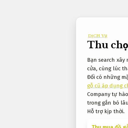
Bỏ
qua
nội
dung
DỊCH VỤ
Thu chọ
Bạn search xây 
cửa, cùng lúc t
Đối có những mặ
gỗ cũ áp dụng c
Company tự hào 
trong gắn bó lâu
Hỗ trợ kịp thời.
Thu mua đồ gỗ