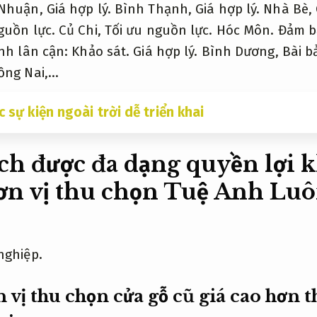
Nhuận,
Giá hợp lý.
Bình Thạnh,
Giá hợp lý.
Nhà Bè,
guồn lực.
Củ Chi,
Tối ưu nguồn lực.
Hóc Môn.
Đảm b
ành lân cận:
Khảo sát.
Giá hợp lý.
Bình Dương,
Bài b
ng Nai,…
c sự kiện ngoài trời dễ triển khai
h được đa dạng quyền lợi k
ơn vị thu chọn Tuệ Anh
Luô
nghiệp.
 vị thu chọn cửa gỗ cũ giá cao hơn t