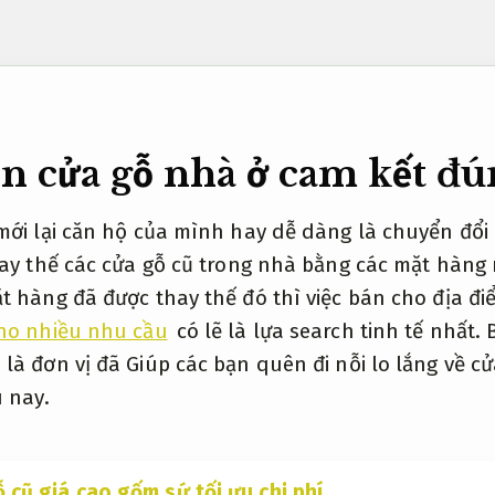
n cửa gỗ nhà ở cam kết đú
mới lại căn hộ của mình hay dễ dàng là chuyển đổi
hay thế các cửa gỗ cũ trong nhà bằng các mặt hàng
t hàng đã được thay thế đó thì việc bán cho địa đ
ho nhiều nhu cầu
có lẽ là lựa search tinh tế nhất.
là đơn vị đã Giúp các bạn quên đi nỗi lo lắng về c
 nay.
 cũ giá cao gốm sứ tối ưu chi phí