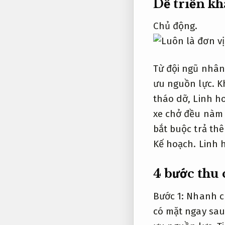
Dễ triển kh
Chủ động.
Từ đội ngũ nhân 
ưu nguồn lực.
Kh
tháo dỡ,
Linh ho
xe chở đều nàm 
bắt buộc trả thê
Kế hoạch.
Linh 
4 bước thu
Bước 1:
Nhanh c
có mặt ngay sau