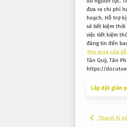
ưu nguồn lực.
Ti
đưa ra chi phí h
hoạch.
Hỗ trợ kị
sẽ tiết kiệm thờ
việc tiết kiệm th
đáng tin đến bao
thu mua cửa gỗ
Tân Quý, Tân Ph
https://docutue
Lắp đặt giàn p
Thanh lý nộ