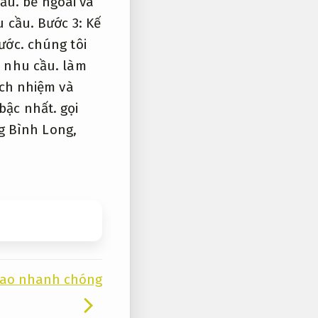
cầu.
bề ngoài và
u cầu.
Bước 3:
Kế
ước.
chúng tôi
 nhu cầu.
làm
ch nhiệm và
bậc nhất. gọi
g Bình Long,
cao nhanh chóng