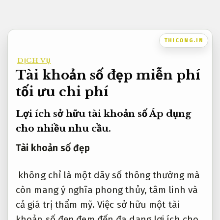
Bỏ
qua
nội
THICONG.IN
dung
DỊCH VỤ
Tài khoản số đẹp miễn phí
tối ưu chi phí
Lợi ích sở hữu tài khoản số
Áp dụng
cho nhiều nhu cầu.
Tài khoản số đẹp
không chỉ là một dãy số thông thường mà
còn mang ý nghĩa phong thủy, tâm linh và
cả giá trị thẩm mỹ. Việc sở hữu một tài
khoản số đẹp đem đến đa dạng lợi ích cho