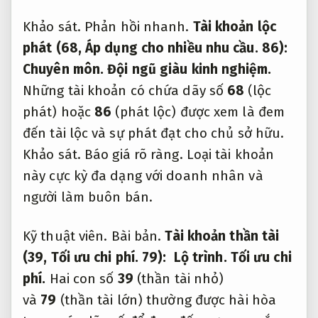
Khảo sát.
Phản hồi nhanh.
Tài khoản lộc
phát (68,
Áp dụng cho nhiều nhu cầu.
86):
Chuyên môn.
Đội ngũ giàu kinh nghiệm.
Những tài khoản có chứa dãy số
68
(lộc
phát) hoặc
86
(phát lộc) được xem là đem
đến tài lộc và sự phát đạt cho chủ sở hữu.
Khảo sát.
Báo giá rõ ràng.
Loại tài khoản
này cực kỳ đa dạng với doanh nhân và
người làm buôn bán.
Kỹ thuật viên.
Bài bản.
Tài khoản thần tài
(39,
Tối ưu chi phí.
79):
Lộ trình.
Tối ưu chi
phí.
Hai con số
39
(thần tài nhỏ)
và
79
(thần tài lớn) thường được hài hòa