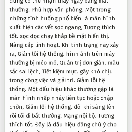
dùng có thể nhận thấy ngay bằng mắt
thường.
Phù hợp văn phòng.
Một trong
những tình huống phổ biến là màn hình
xuất hiện các vết sọc ngang,
Tương thích
tốt.
sọc dọc chạy khắp bề mặt hiển thị.
Nâng cấp linh hoạt.
Khi tình trạng này xảy
ra,
Giảm lỗi hệ thống.
hình ảnh trên máy
thường bị méo mó,
Quản trị đơn giản.
màu
sắc sai lệch,
Tiết kiệm mực.
gây khó chịu
trong công việc và giải trí.
Giảm lỗi hệ
thống.
Một dấu hiệu khác thường gặp là
màn hình nhấp nháy liên tục hoặc chập
chờn,
Giảm lỗi hệ thống.
đôi khi sáng lên
rồi tối đi bất thường.
Mạng nội bộ.
Tương
thích tốt.
Đây là dấu hiệu đáng chú ý cho