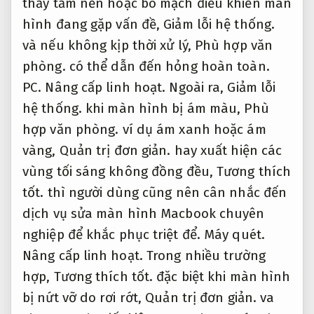
thấy tấm nền hoặc bo mạch điều khiển màn
hình đang gặp vấn đề,
Giảm lỗi hệ thống.
và nếu không kịp thời xử lý,
Phù hợp văn
phòng.
có thể dẫn đến hỏng hoàn toàn.
PC.
Nâng cấp linh hoạt.
Ngoài ra,
Giảm lỗi
hệ thống.
khi màn hình bị ám màu,
Phù
hợp văn phòng.
ví dụ ám xanh hoặc ám
vàng,
Quản trị đơn giản.
hay xuất hiện các
vùng tối sáng không đồng đều,
Tương thích
tốt.
thì người dùng cũng nên cân nhắc đến
dịch vụ sửa màn hình Macbook chuyên
nghiệp để khắc phục triệt để.
Máy quét.
Nâng cấp linh hoạt.
Trong nhiều trường
hợp,
Tương thích tốt.
đặc biệt khi màn hình
bị nứt vỡ do rơi rớt,
Quản trị đơn giản.
va