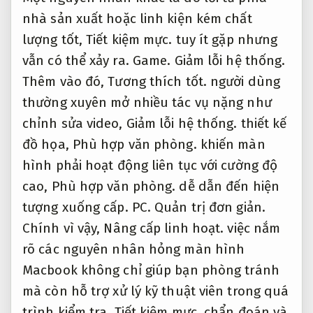
nhà sản xuất hoặc linh kiện kém chất
lượng tốt,
Tiết kiệm mực.
tuy ít gặp nhưng
vẫn có thể xảy ra.
Game.
Giảm lỗi hệ thống.
Thêm vào đó,
Tương thích tốt.
người dùng
thường xuyên mở nhiều tác vụ nặng như
chỉnh sửa video,
Giảm lỗi hệ thống.
thiết kế
đồ họa,
Phù hợp văn phòng.
khiến màn
hình phải hoạt động liên tục với cường độ
cao,
Phù hợp văn phòng.
dễ dẫn đến hiện
tượng xuống cấp.
PC.
Quản trị đơn giản.
Chính vì vậy,
Nâng cấp linh hoạt.
việc nắm
rõ các nguyên nhân hỏng màn hình
Macbook không chỉ giúp bạn phòng tránh
mà còn hỗ trợ xử lý kỹ thuật viên trong quá
trình kiểm tra,
Tiết kiệm mực.
chẩn đoán và