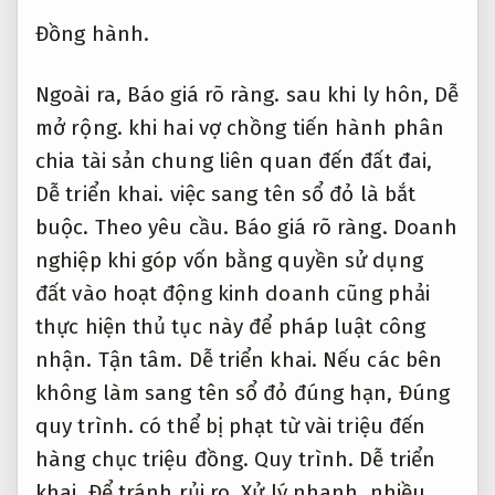
Đồng hành.
Ngoài ra,
Báo giá rõ ràng.
sau khi ly hôn,
Dễ
mở rộng.
khi hai vợ chồng tiến hành phân
chia tài sản chung liên quan đến đất đai,
Dễ triển khai.
việc sang tên sổ đỏ là bắt
buộc.
Theo yêu cầu.
Báo giá rõ ràng.
Doanh
nghiệp khi góp vốn bằng quyền sử dụng
đất vào hoạt động kinh doanh cũng phải
thực hiện thủ tục này để pháp luật công
nhận.
Tận tâm.
Dễ triển khai.
Nếu các bên
không làm sang tên sổ đỏ đúng hạn,
Đúng
quy trình.
có thể bị phạt từ vài triệu đến
hàng chục triệu đồng.
Quy trình.
Dễ triển
khai.
Để tránh rủi ro,
Xử lý nhanh.
nhiều