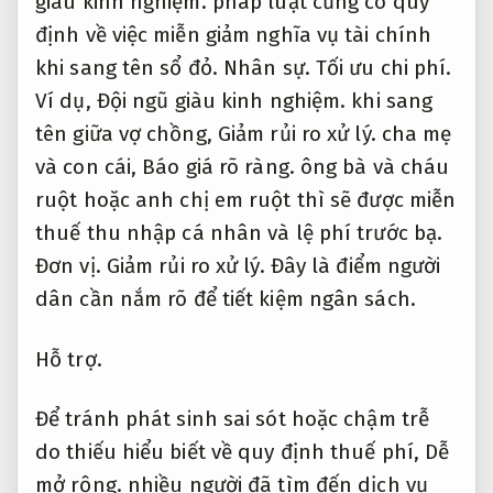
giàu kinh nghiệm.
pháp luật cũng có quy
định về việc miễn giảm nghĩa vụ tài chính
khi sang tên sổ đỏ.
Nhân sự.
Tối ưu chi phí.
Ví dụ,
Đội ngũ giàu kinh nghiệm.
khi sang
tên giữa vợ chồng,
Giảm rủi ro xử lý.
cha mẹ
và con cái,
Báo giá rõ ràng.
ông bà và cháu
ruột hoặc anh chị em ruột thì sẽ được miễn
thuế thu nhập cá nhân và lệ phí trước bạ.
Đơn vị.
Giảm rủi ro xử lý.
Đây là điểm người
dân cần nắm rõ để tiết kiệm ngân sách.
Hỗ trợ.
Để tránh phát sinh sai sót hoặc chậm trễ
do thiếu hiểu biết về quy định thuế phí,
Dễ
mở rộng.
nhiều người đã tìm đến dịch vụ