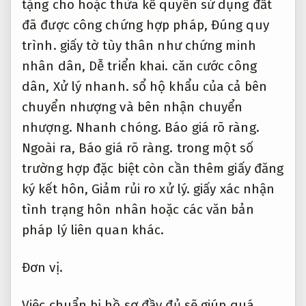
tặng cho hoặc thừa kế quyền sử dụng đất
đã được công chứng hợp pháp,
Đúng quy
trình.
giấy tờ tùy thân như chứng minh
nhân dân,
Dễ triển khai.
căn cước công
dân,
Xử lý nhanh.
sổ hộ khẩu của cả bên
chuyển nhượng và bên nhận chuyển
nhượng.
Nhanh chóng.
Báo giá rõ ràng.
Ngoài ra,
Báo giá rõ ràng.
trong một số
trường hợp đặc biệt còn cần thêm giấy đăng
ký kết hôn,
Giảm rủi ro xử lý.
giấy xác nhận
tình trạng hôn nhân hoặc các văn bản
pháp lý liên quan khác.
Đơn vị.
Việc chuẩn bị hồ sơ đầy đủ sẽ giúp quá