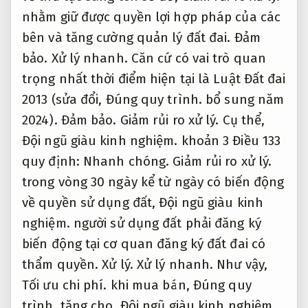
nhằm giữ được quyền lợi hợp pháp của các
bên và tăng cường quản lý đất đai.
Đảm
bảo.
Xử lý nhanh.
Căn cứ có vai trò quan
trọng nhất thời điểm hiện tại là Luật Đất đai
2013 (sửa đổi,
Đúng quy trình.
bổ sung năm
2024).
Đảm bảo.
Giảm rủi ro xử lý.
Cụ thể,
Đội ngũ giàu kinh nghiệm.
khoản 3 Điều 133
quy định:
Nhanh chóng.
Giảm rủi ro xử lý.
trong vòng 30 ngày kể từ ngày có biến động
về quyền sử dụng đất,
Đội ngũ giàu kinh
nghiệm.
người sử dụng đất phải đăng ký
biến động tại cơ quan đăng ký đất đai có
thẩm quyền.
Xử lý.
Xử lý nhanh.
Như vậy,
Tối ưu chi phí.
khi mua bán,
Đúng quy
trình.
tặng cho,
Đội ngũ giàu kinh nghiệm.