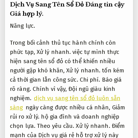
Dịch Vụ Sang Tên Sổ Đỏ Đáng tin cậy
Giá hợp lý.
Năng lực.
Trong bối cảnh thủ tục hành chính còn
phức tạp,
Xử lý nhanh.
việc tự mình thực
hiện sang tên sổ đỏ có thể khiến nhiều
người gặp khó khăn,
Xử lý nhanh.
tốn kém
cả thời gian lẫn công sức.
Chi phí.
Báo giá
rõ ràng.
Chính vì vậy,
Đội ngũ giàu kinh
nghiệm.
dịch vụ sang tên sổ đỏ luôn sẵn
sàng
ngày càng được nhiều cá nhân,
Giảm
rủi ro xử lý.
hộ gia đình và doanh nghiệp
chọn lựa.
Theo yêu cầu.
Xử lý nhanh.
Điểm
mạnh của Dịch vụ giá rẻ hỗ trợ xử lý này