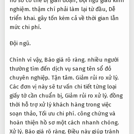
hồ sơ có thể bị gián đoạn,
Đội ngũ giàu kinh
nghiệm.
thậm chí phải làm lại từ đầu,
Dễ
triển khai.
gây tốn kém cả về thời gian lẫn
mức chi phí.
Đội ngũ.
Chính vì vậy,
Báo giá rõ ràng.
nhiều người
thường tìm đến dịch vụ sang tên sổ đỏ
chuyên nghiệp.
Tận tâm.
Giảm rủi ro xử lý.
Các đơn vị này sẽ tư vấn chi tiết từng loại
giấy tờ cần chuẩn bị,
Giảm rủi ro xử lý.
đồng
thời hỗ trợ xử lý khách hàng trong việc
soạn thảo,
Tối ưu chi phí.
công chứng và
hoàn thiện hồ sơ một cách nhanh chóng.
Xử lý.
Báo giá rõ ràng.
Điều này giúp tránh