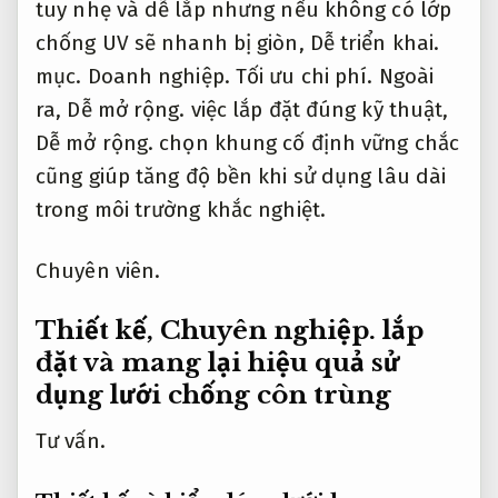
Thiết kế,
Chuyên nghiệp.
lắp
đặt và mang lại hiệu quả sử
dụng lưới chống côn trùng
Tư vấn.
Thiết kế và kiểu dáng lưới lan can,
Báo giá rõ ràng.
ban công
Uy tín.
Thiết kế và kiểu dáng lưới lan can,
Chuyên
nghiệp.
ban công ngày càng đa dạng để
đáp ứng cả về hạn chế rủi ro lẫn thẩm mỹ.
Hỗ trợ.
Tối ưu chi phí.
Với các căn hộ cao
tầng,
Tối ưu chi phí.
nhà phố có trẻ nhỏ