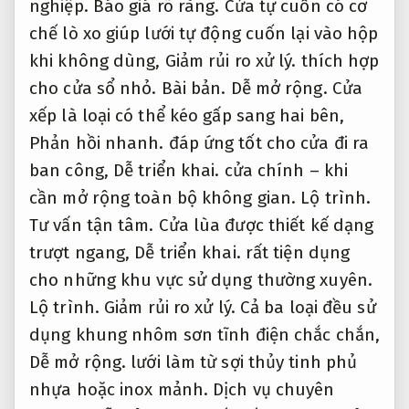
trượt ngang,
Dễ triển khai.
rất tiện dụng
cho những khu vực sử dụng thường xuyên.
Lộ trình.
Giảm rủi ro xử lý.
Cả ba loại đều sử
dụng khung nhôm sơn tĩnh điện chắc chắn,
Dễ mở rộng.
lưới làm từ sợi thủy tinh phủ
nhựa hoặc inox mảnh.
Dịch vụ chuyên
nghiệp.
Dễ mở rộng.
Thiết kế gọn nhẹ,
Giảm
rủi ro xử lý.
không gây vướng víu trong sinh
hoạt,
Báo giá rõ ràng.
đồng thời bảo vệ cho
hiệu quả ổn định khỏi muỗi,
Tư vấn tận
tâm.
kiến,
Tư vấn tận tâm.
gián và các loại
côn trùng khác.
Ngân sách.
Giảm rủi ro xử
lý.
Nhiều thương hiệu còn tích hợp khóa
đảm bảo an toàn,
Tối ưu chi phí.
khớp từ
hoặc ray trượt chống kẹt giúp tăng độ bền