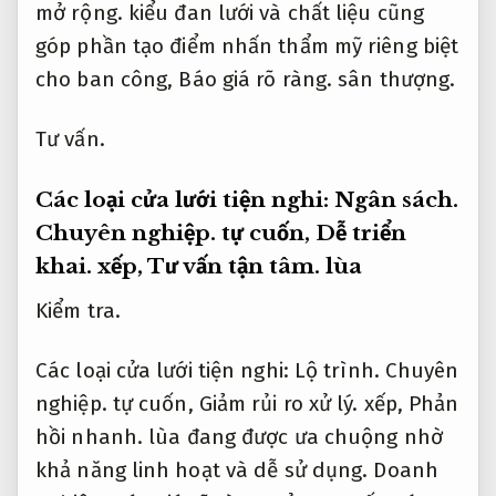
Kiểm tra.
Các loại cửa lưới tiện nghi:
Lộ trình.
Chuyên
nghiệp.
tự cuốn,
Giảm rủi ro xử lý.
xếp,
Phản
hồi nhanh.
lùa đang được ưa chuộng nhờ
khả năng linh hoạt và dễ sử dụng.
Doanh
nghiệp.
Báo giá rõ ràng.
Cửa tự cuốn có cơ
chế lò xo giúp lưới tự động cuốn lại vào hộp
khi không dùng,
Giảm rủi ro xử lý.
thích hợp
cho cửa sổ nhỏ.
Bài bản.
Dễ mở rộng.
Cửa
xếp là loại có thể kéo gấp sang hai bên,
Phản hồi nhanh.
đáp ứng tốt cho cửa đi ra
ban công,
Dễ triển khai.
cửa chính – khi
cần mở rộng toàn bộ không gian.
Lộ trình.
Tư vấn tận tâm.
Cửa lùa được thiết kế dạng