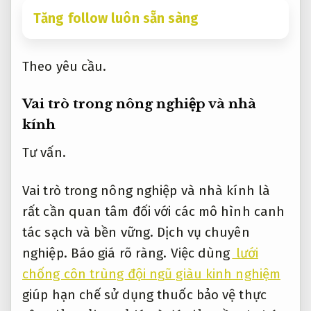
Vai trò trong nông nghiệp và nhà
kính
Tư vấn.
Vai trò trong nông nghiệp và nhà kính là
rất cần quan tâm đối với các mô hình canh
tác sạch và bền vững.
Dịch vụ chuyên
nghiệp.
Báo giá rõ ràng.
Việc dùng
lưới
chống côn trùng đội ngũ giàu kinh nghiệm
giúp hạn chế sử dụng thuốc bảo vệ thực
vật,
Giảm rủi ro xử lý.
từ đó giảm tồn dư hóa
chất trong nông sản,
Chuyên nghiệp.
nâng
cao đạt chất lượng sản phẩm phù hợp.
Chuyên môn.
Dễ mở rộng.
Trong nhà kính,
Chuyên nghiệp.
lưới thường được làm từ sợi