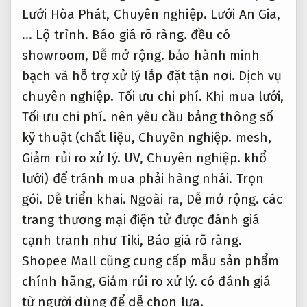
Chuyên viên.
Lợi ích sức khỏe và tiết kiệm năng
lượng
Đúng quy trình.
Cam kết.
Lợi ích sức khỏe và tiết kiệm năng lượng là
hai điểm nổi bật khiến lưới chống côn trùng
trở thành xu hướng trong làm công trình
hiện đại.
Bài bản.
Giảm rủi ro xử lý.
Nhờ khả
năng ngăn muỗi và côn trùng hiệu quả tối
ưu nguồn lực
,
Dễ mở rộng.
lưới giúp phòng
tránh nhiều bệnh truyền nhiễm như sốt
xuất huyết,
Chuyên nghiệp.
sốt rét,
Giảm rủi