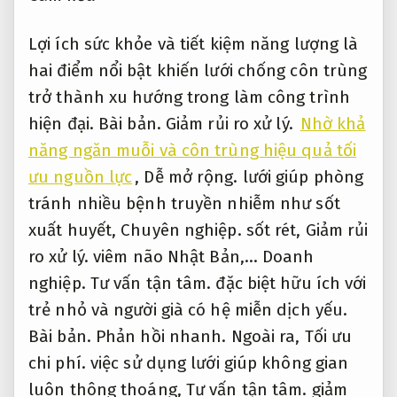
dùng thêm đèn vào ban ngày.
Hỗ trợ.
Dễ
mở rộng.
Đây là hướng triển khai vừa đảm
bảo an toàn,
Dễ mở rộng.
vừa kinh tế,
Báo
giá rõ ràng.
đồng thời góp phần bảo vệ môi
trường sống xanh – sạch – đẹp cho cả gia
đình.
Joint cao su theo sát từng bước
Cam kết.
Báo giá lưới chống côn trùng
Xử lý
nhanh.
Chuyên môn.