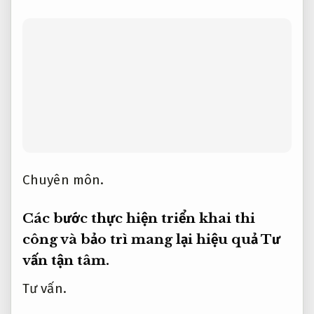
Tư vấn.
Các bước thực hiện thi công và bảo trì hiệu
quả giúp tăng tuổi thọ và hỗ trợ bảo đảm
chức năng của lưới chống côn trùng.
Chuyên viên.
Tối ưu chi phí.
Bước đầu tiên
là khảo sát kích thước và loại cửa hoặc vị
trí cần lắp lưới.
Đánh giá.
Báo giá rõ ràng.
Tiếp theo là chọn loại lưới phù hợp về chất
liệu,
Tối ưu chi phí.
kiểu dáng và mật độ
mắt lưới.
Ngân sách.
Dễ triển khai.
Quá
trình thi công cần tư vấn hỗ trợ bảo đảm
khung lắp được cố định chắc chắn,
Giảm rủi
ro xử lý.
không hở mép để côn trùng không
lọt qua.
Chuyên viên.
Tư vấn tận tâm.
Các