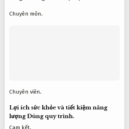
ro xử lý.
viêm não Nhật Bản,…
Doanh
nghiệp.
Tư vấn tận tâm.
đặc biệt hữu ích với
trẻ nhỏ và người già có hệ miễn dịch yếu.
Bài bản.
Phản hồi nhanh.
Ngoài ra,
Tối ưu
chi phí.
việc sử dụng lưới giúp không gian
luôn thông thoáng,
Tư vấn tận tâm.
giảm
sự phụ thuộc vào máy lạnh,
Dễ triển khai.
từ đó tiết kiệm điện năng đáng kể trong
những ngày hè nóng bức.
Hỗ trợ.
Dễ triển
khai.
Theo nghiên cứu,
Báo giá rõ ràng.
lưới
cửa có thể giúp tiết kiệm 15–20% điện năng
tiêu thụ trong mùa nóng nhờ lưu thông gió
tự nhiên.
Trọn gói.
Báo giá rõ ràng.
Đặc biệt,
Dễ mở rộng.
lưới không ảnh hưởng đến ánh
sáng tự nhiên,
Giảm rủi ro xử lý.
không cần