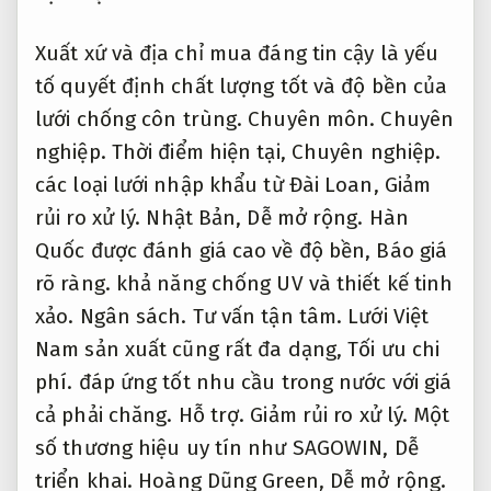
bạch và hỗ trợ xử lý lắp đặt tận nơi.
Dịch vụ
chuyên nghiệp.
Tối ưu chi phí.
Khi mua lưới,
Tối ưu chi phí.
nên yêu cầu bảng thông số
kỹ thuật (chất liệu,
Chuyên nghiệp.
mesh,
Giảm rủi ro xử lý.
UV,
Chuyên nghiệp.
khổ
lưới) để tránh mua phải hàng nhái.
Trọn
gói.
Dễ triển khai.
Ngoài ra,
Dễ mở rộng.
các
trang thương mại điện tử được đánh giá
cạnh tranh như Tiki,
Báo giá rõ ràng.
Shopee Mall cũng cung cấp mẫu sản phẩm
chính hãng,
Giảm rủi ro xử lý.
có đánh giá
từ người dùng để dễ chọn lựa.
Chuyên môn.