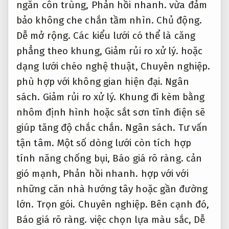
tận tâm.
Một số dòng lưới còn tích hợp
tính năng chống bụi,
Báo giá rõ ràng.
cản
gió mạnh,
Phản hồi nhanh.
hợp với với
những căn nhà hướng tây hoặc gần đường
lớn.
Trọn gói.
Chuyên nghiệp.
Bên cạnh đó,
Báo giá rõ ràng.
việc chọn lựa màu sắc,
Dễ
mở rộng.
kiểu đan lưới và chất liệu cũng
góp phần tạo điểm nhấn thẩm mỹ riêng biệt
cho ban công,
Báo giá rõ ràng.
sân thượng.
Tư vấn.
Các loại cửa lưới tiện nghi:
Ngân sách.
Chuyên nghiệp.
tự cuốn,
Dễ triển
khai.
xếp,
Tư vấn tận tâm.
lùa