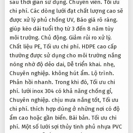
Phản hồi nhanh.
Trong khi đó,
Tối ưu chi
phí.
lưới inox 304 có khả năng chống gỉ,
Chuyên nghiệp.
chịu mưa nắng tốt,
Tối ưu
chi phí.
thích hợp dùng ở những nơi có độ
ẩm cao hoặc gần biển.
Bài bản.
Tối ưu chi
phí.
Một số lưới sợi thủy tinh phủ nhựa PVC
tuy nhẹ và dễ lắp nhưng nếu không có lớp
chống UV sẽ nhanh bị giòn,
Dễ triển khai.
mục.
Doanh nghiệp.
Tối ưu chi phí.
Ngoài
ra,
Dễ mở rộng.
việc lắp đặt đúng kỹ thuật,
Dễ mở rộng.
chọn khung cố định vững chắc
cũng giúp tăng độ bền khi sử dụng lâu dài
trong môi trường khắc nghiệt.
Chuyên viên.