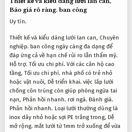
hoặc vật nuôi,
Dễ triển khai.
việc lắp lưới
chống côn trùng còn giúp phòng ngừa tai
nạn,
Phản hồi nhanh.
rơi ngã.
Đánh giá.
Phản hồi nhanh.
Loại lưới thường dùng là
inox dây nhỏ hoặc sợi PE trắng trong,
Dễ
mở rộng.
mắt lưới từ 1mm trở xuống để vừa
ngăn côn trùng,
Phản hồi nhanh.
vừa đảm
bảo không che chắn tầm nhìn.
Chủ động.
Dễ mở rộng.
Các kiểu lưới có thể là căng
phẳng theo khung,
Giảm rủi ro xử lý.
hoặc
dạng lưới chéo nghệ thuật,
Chuyên nghiệp.
phù hợp với không gian hiện đại.
Ngân
sách.
Giảm rủi ro xử lý.
Khung đi kèm bằng
nhôm định hình hoặc sắt sơn tĩnh điện sẽ
giúp tăng độ chắc chắn.
Ngân sách.
Tư vấn