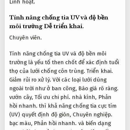
Giảm rủi ro xử lý.
Với các loại lưới dùng
ngoài trời như ở ban công,
Báo giá rõ ràng.
vườn cây,
Tối ưu chi phí.
nhà kính,
Phản
hồi nhanh.
thì khả năng chống tia cực tím
(UV) quyết định độ giòn,
Chuyên nghiệp.
bạc màu,
Phản hồi nhanh.
và biến dạng
sau thời gian sử dụng.
Chuyên viên.
Tối ưu
chi phí.
Các dòng lưới đạt chất lượng cao sẽ
được xử lý phủ chống UV,
Báo giá rõ ràng.
giúp kéo dài tuổi thọ từ 3 đến 8 năm tùy
môi trường.
Chủ động.
Giảm rủi ro xử lý.
Chất liệu PE,
Tối ưu chi phí.
HDPE cao cấp
thường được sử dụng cho môi trường nắng
nóng nhờ độ dẻo dai,
Dễ triển khai.
nhẹ,
Chuyên nghiệp.
không hút ẩm.
Lộ trình.