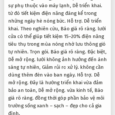
Khi có nhu cầu lắp đặt lưới chống côn
trùng,
Dễ mở rộng.
việc tìm hiểu về giá cả là
rất quan trọng để bạn có thể đưa ra quyết
định hợp lý.
Ngân sách.
Báo giá rõ ràng.
Giá
lưới chống côn trùng thường phụ thuộc
vào nhiều yếu tố như loại lưới,
Tối ưu chi
phí.
kích thước,
Báo giá rõ ràng.
và mức chi
phí lắp đặt.
Dịch vụ chuyên nghiệp.
Phản hồi nhanh.
MẮT
KHỔ
LOẠI
CHẤT
ĐƠN GIÁ
LƯỚI
LƯỚI
LƯỚI
LIỆU
(VNĐ/M²)
(MM)
(M)
Lưới
Sợi thủy
chống
tinh +
1.2 –
1.0 –
35.000 –
côn