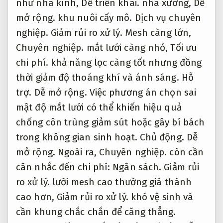
thời giảm độ thoáng khí và ánh sáng.
Hỗ
trợ.
Dễ mở rộng.
Việc phương án chọn sai
mật độ mắt lưới có thể khiến hiệu quả
chống côn trùng giảm sút hoặc gây bí bách
trong không gian sinh hoạt.
Chủ động.
Dễ
mở rộng.
Ngoài ra,
Chuyên nghiệp.
còn cần
cân nhắc đến chi phí:
Ngân sách.
Giảm rủi
ro xử lý.
lưới mesh cao thường giá thành
cao hơn,
Giảm rủi ro xử lý.
khó vệ sinh và
cần khung chắc chắn để căng thẳng.
Doanh nghiệp.
Tư vấn tận tâm.
Vì vậy,
Dễ
triển khai.
cần kết hợp mục đích sử dụng –
nhà ở,
Phản hồi nhanh.
nông nghiệp hay
công nghiệp – để chọn đúng loại mesh phù
hợp nhất.