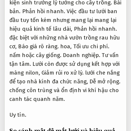
cơ,
Báo giá rõ ràng.
hoa,
Tối ưu chi phí.
nấm hoặc cây giống.
Doanh nghiệp.
Tư vấn
tận tâm.
Lưới còn được sử dụng kết hợp với
màng nilon,
Giảm rủi ro xử lý.
lưới che nắng
để tạo nhà kính đa chức năng,
Dễ mở rộng.
chống côn trùng và ổn định vi khí hậu cho
canh tác quanh năm.
Uy tín.
So sánh mật độ mắt lưới và hiệu quả
lọc côn trùng
Quy trình minh bạch.
Quy trình.
So sánh mật độ mắt lưới và hiệu quả lọc