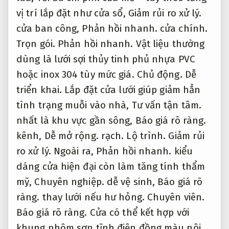
vị trí lắp đặt như cửa sổ,
Giảm rủi ro xử lý.
cửa ban công,
Phản hồi nhanh.
cửa chính.
Trọn gói.
Phản hồi nhanh.
Vật liệu thường
dùng là lưới sợi thủy tinh phủ nhựa PVC
hoặc inox 304 tùy mức giá.
Chủ động.
Dễ
triển khai.
Lắp đặt cửa lưới giúp giảm hẳn
tình trạng muỗi vào nhà,
Tư vấn tận tâm.
nhất là khu vực gần sông,
Báo giá rõ ràng.
kênh,
Dễ mở rộng.
rạch.
Lộ trình.
Giảm rủi
ro xử lý.
Ngoài ra,
Phản hồi nhanh.
kiểu
dáng cửa hiện đại còn làm tăng tính thẩm
mỹ,
Chuyên nghiệp.
dễ vệ sinh,
Báo giá rõ
ràng.
thay lưới nếu hư hỏng.
Chuyên viên.
Báo giá rõ ràng.
Cửa có thể kết hợp với
khung nhôm sơn tĩnh điện đồng màu nội