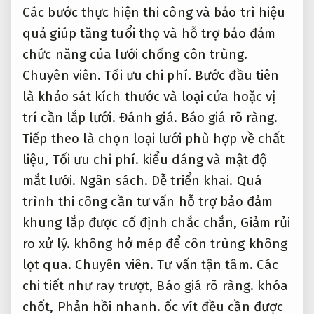
chi tiết như ray trượt,
Báo giá rõ ràng.
khóa
chốt,
Phản hồi nhanh.
ốc vít đều cần được
siết kỹ và sử dụng vật liệu chống gỉ.
Hỗ trợ.
Báo giá rõ ràng.
Sau khi lắp xong,
Phản hồi
nhanh.
kiểm tra độ căng,
Tối ưu chi phí.
độ
mượt của thao tác kéo/mở.
Doanh nghiệp.
Báo giá rõ ràng.
Về bảo trì,
Báo giá rõ ràng.
cần vệ sinh lưới định kỳ mỗi 2–3 tháng bằng
khăn ẩm hoặc chổi mềm.
Trọn gói.
Chuyên
nghiệp.
Đối với lưới ngoài trời,
Chuyên
nghiệp.
nên kiểm tra sau mỗi mùa mưa bão
để kịp xử lý các vị trí bị bung,
Tối ưu chi phí.
rách.
Lộ trình.
Dễ triển khai.
Việc bảo
dưỡng đúng cách không chỉ tăng độ bền
mà còn giữ được cho hiệu quả ổn định