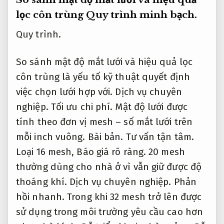
côn trùng là yếu tố kỹ thuật quyết định
việc chọn lưới hợp với.
Dịch vụ chuyên
nghiệp.
Tối ưu chi phí.
Mật độ lưới được
tính theo đơn vị mesh – số mắt lưới trên
mỗi inch vuông.
Bài bản.
Tư vấn tận tâm.
Loại 16 mesh,
Báo giá rõ ràng.
20 mesh
thường dùng cho nhà ở vì vẫn giữ được độ
thoáng khí.
Dịch vụ chuyên nghiệp.
Phản
hồi nhanh.
Trong khi 32 mesh trở lên được
sử dụng trong môi trường yêu cầu cao hơn
như nhà kính,
Dễ triển khai.
nhà xưởng,
Dễ
mở rộng.
khu nuôi cấy mô.
Dịch vụ chuyên
nghiệp.
Giảm rủi ro xử lý.
Mesh càng lớn,
Chuyên nghiệp.
mắt lưới càng nhỏ,
Tối ưu
chi phí.
khả năng lọc càng tốt nhưng đồng