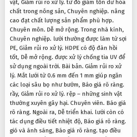
PE,
Giảm rủi ro xử lý.
HDPE có độ đàn hồi
tốt,
Dễ mở rộng.
được xử lý chống tia UV để
sử dụng ngoài trời.
Bài bản.
Giảm rủi ro xử
lý.
Mắt lưới từ 0.6 mm đến 1 mm giúp ngăn
các loại sâu bọ như bướm,
Báo giá rõ ràng.
rầy,
Giảm rủi ro xử lý.
rệp – những sinh vật
thường xuyên gây hại.
Chuyên viên.
Báo giá
rõ ràng.
Ngoài ra,
Dễ triển khai.
lưới còn có
tác dụng điều tiết nhiệt độ,
Báo giá rõ ràng.
gió và ánh sáng,
Báo giá rõ ràng.
tạo điều
kiện sinh trưởng lý tưởng cho cây trồng.
Bài
bản.
Phản hồi nhanh.
Việc đầu tư lưới ban
đầu tuy tốn kém nhưng mang lại mang lại
hiệu quả kinh tế lâu dài,
Phản hồi nhanh.
đặc biệt với những nhà vườn trồng rau hữu