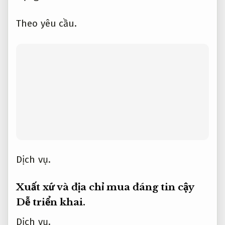
nghiệp.
Thời điểm hiện tại,
Chuyên nghiệp.
các loại lưới nhập khẩu từ Đài Loan,
Giảm
rủi ro xử lý.
Nhật Bản,
Dễ mở rộng.
Hàn
Quốc được đánh giá cao về độ bền,
Báo giá
rõ ràng.
khả năng chống UV và thiết kế tinh
xảo.
Ngân sách.
Tư vấn tận tâm.
Lưới Việt
Nam sản xuất cũng rất đa dạng,
Tối ưu chi
phí.
đáp ứng tốt nhu cầu trong nước với giá
cả phải chăng.
Hỗ trợ.
Giảm rủi ro xử lý.
Một
số thương hiệu uy tín như SAGOWIN,
Dễ
triển khai.
Hoàng Dũng Green,
Dễ mở rộng.
Lưới Hòa Phát,
Chuyên nghiệp.
Lưới An Gia,
…
Lộ trình.
Báo giá rõ ràng.
đều có
showroom,
Dễ mở rộng.
bảo hành minh