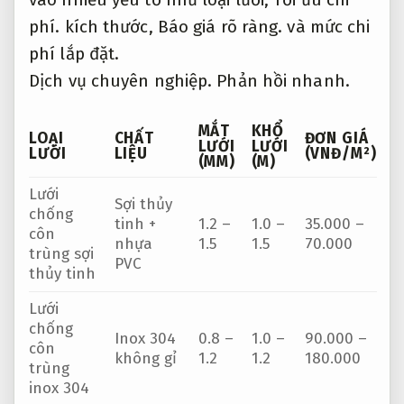
Tổng
hợp
Lưới chắn
(PVC,
muỗi
Giảm rủi
1.0 –
1.0 –
100.000 –
dạng
ro xử lý.
1.2
1.5
250.000
cuộn
inox,
Tư
(cửa lưới)
vấn tận
tâm.
nhôm)
Ngoài ra,
Tối ưu chi phí.
mức chi phí lắp đặt
cũng là một yếu tố cần xem xét.
Chuyên
viên.
Phản hồi nhanh.
Tại
Cuachongmuoivietnhat chúng tôi cung cấp
Dịch vụ lắp đặt với mức giá hợp lý và cạnh
tranh.
Chủ động.
Chuyên nghiệp.
Hãy liên
hệ với chúng tôi để được tư vấn và nhận