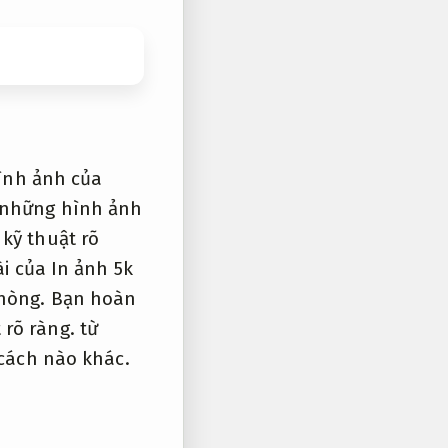
hình ảnh của
 những hình ảnh
 kỹ thuật rõ
i của In ảnh 5k
hòng.
Bạn hoàn
 rõ ràng.
từ
 cách nào khác.