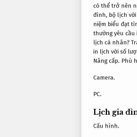
có thể trở nên n
đình, bộ lịch v
niệm biểu đạt tì
thường yêu cầu i
lịch cá nhân?
Tr
in lịch với số l
Nâng cấp.
Phù h
Camera.
PC.
Lịch gia đì
Cấu hình.