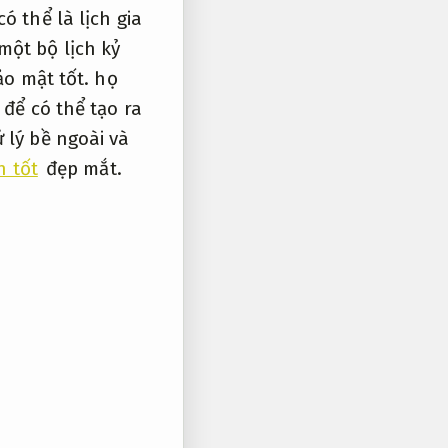
ó thể là lịch gia
một bộ lịch kỷ
o mật tốt.
họ
để có thể tạo ra
 lý bề ngoài và
h tốt
đẹp mắt.