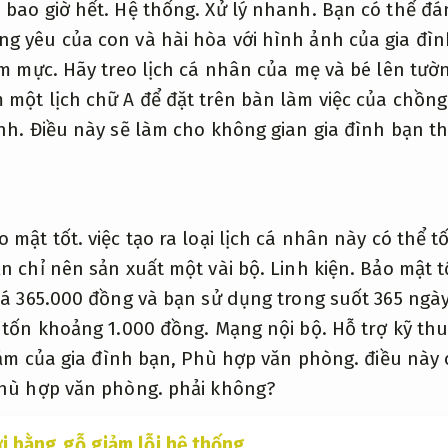
 bao giờ hết.
Hệ thống.
Xử lý nhanh.
Bạn có thể đá
g yêu của con và hài hòa với hình ảnh của gia đì
ệm mực.
Hãy treo lịch cá nhân của mẹ và bé lên tườ
 một lịch chữ A để đặt trên bàn làm việc của chồn
nh.
Điều này sẽ làm cho không gian gia đình bạn t
o mật tốt.
việc tạo ra loại lịch cá nhân này có thể 
n chỉ nên sản xuất một vài bộ.
Linh kiện.
Bảo mật t
giá 365.000 đồng và bạn sử dụng trong suốt 365 ngà
ỉ tốn khoảng 1.000 đồng.
Mạng nội bộ.
Hỗ trợ kỹ thu
 cảm của gia đình bạn,
Phù hợp văn phòng.
điều này 
hù hợp văn phòng.
phải không?
i bằng gỗ giảm lỗi hệ thống