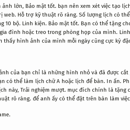
h ảnh lớn,
Bảo mật tốt.
bạn nên xem xét việc tạo lị
rị web.
Hỗ trợ kỹ thuật rõ ràng.
Số lượng lịch có thể
g 10 bộ.
Linh kiện.
Bảo mật tốt.
Bạn có thể tặng ch
gia đình hoặc treo trong phòng họp của mình.
Linh
n thấy hình ảnh của mình mỗi ngày cũng cực kỳ đặc
ảnh của bạn chỉ là những hình nhỏ và đã được cắt
n có thể làm lịch chữ A hoặc lịch để bàn.
In ấn.
Ph
lịch này,
Trải nghiệm mượt.
mục đích chính là tặng c
huật rõ ràng.
để anh ấy có thể đặt trên bàn làm việc
ame.