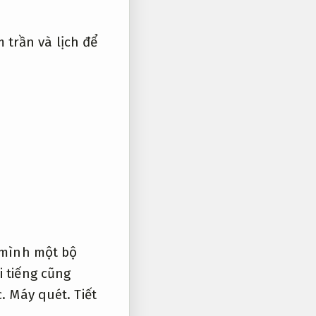
m trần và lịch để
 mình một bộ
 tiếng cũng
c.
Máy quét.
Tiết