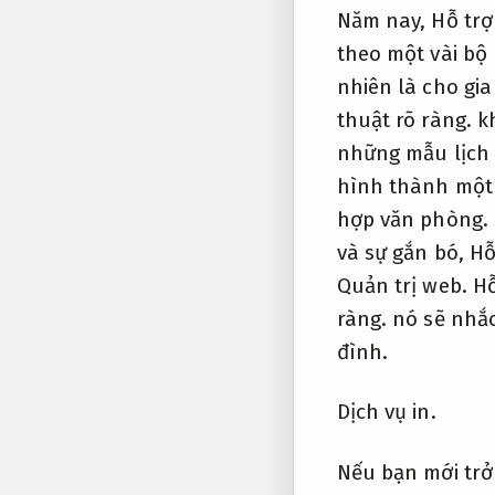
Năm nay,
Hỗ trợ
theo một vài bộ
nhiên là cho gi
thuật rõ ràng.
kh
những mẫu lịch 
hình thành một 
hợp văn phòng.
và sự gắn bó,
Hỗ
Quản trị web.
Hỗ
ràng.
nó sẽ nhắc
đình.
Dịch vụ in.
Nếu bạn mới tr