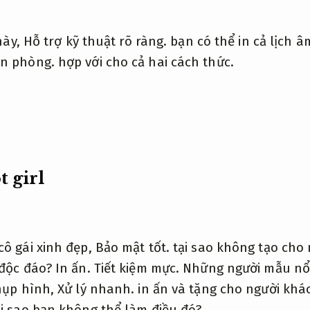
 này,
Hỗ trợ kỹ thuật rõ ràng.
bạn có thể in cả lịch â
n phòng.
hợp với cho cả hai cách thức.
t girl
cô gái xinh đẹp,
Bảo mật tốt.
tại sao không tạo cho
 độc đáo?
In ấn.
Tiết kiệm mực.
Những người mẫu nổi
chụp hình,
Xử lý nhanh.
in ấn và tặng cho người khá
i sao bạn không thể làm điều đó?