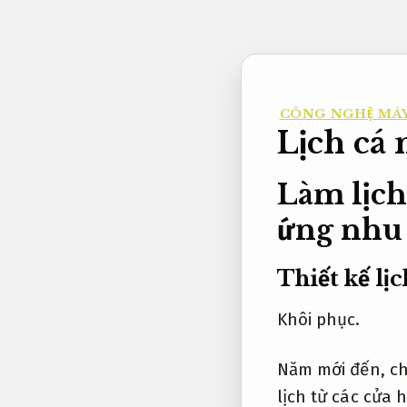
Bỏ
qua
nội
dung
CÔNG NGHỆ MÁY
Lịch cá 
Làm lịch
ứng nhu 
Thiết kế lị
Khôi phục.
Năm mới đến, ch
lịch từ các cửa 