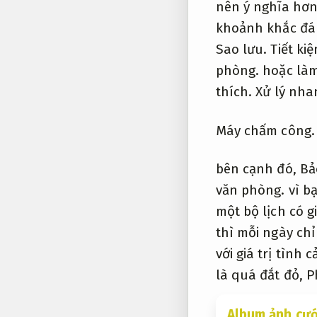
nên ý nghĩa hơn
khoảnh khắc đán
Sao lưu.
Tiết ki
phòng.
hoặc làm
thích.
Xử lý nha
Máy chấm công.
bên cạnh đó,
Bả
văn phòng.
vì bạ
một bộ lịch có 
thì mỗi ngày ch
với giá trị tình
là quá đắt đỏ,
P
Album ảnh cướ