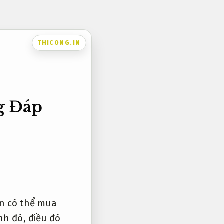
THICONG.IN
ng
Đáp
ạn có thể mua
nh đó, điều đó