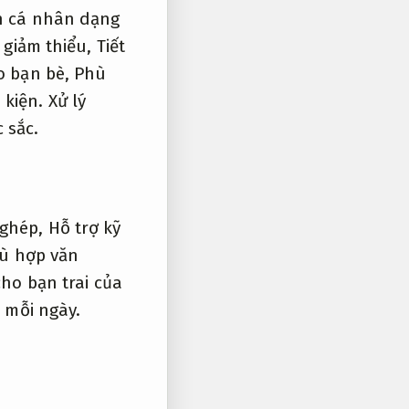
ch cá nhân dạng
 giảm thiểu,
Tiết
o bạn bè,
Phù
 kiện.
Xử lý
 sắc.
 ghép,
Hỗ trợ kỹ
ù hợp văn
ho bạn trai của
 mỗi ngày.