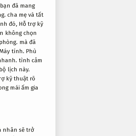
bạn đã mang
g.
cha mẹ và tất
nh đó,
Hỗ trợ kỹ
n không chọn
phòng.
mà đã
Máy tính.
Phù
 nhanh.
tình cảm
bộ lịch này.
rợ kỹ thuật rõ
ong mái ấm gia
á nhân sẽ trở