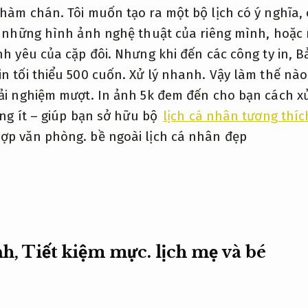
hàm chán. Tôi muốn tạo ra một bộ lịch có ý nghĩa, c
ới những hình ảnh nghệ thuật của riêng mình, hoặc 
nh yêu của cặp đôi. Nhưng khi đến các công ty in,
Bả
n tối thiểu 500 cuốn.
Xử lý nhanh.
Vậy làm thế nào 
ải nghiệm mượt.
In ảnh 5k đem đến cho bạn cách xử
ượng ít – giúp bạn sở hữu bộ
lịch cá nhân tương thíc
ợp văn phòng.
bề ngoài lịch cá nhân đẹp
nh,
Tiết kiệm mực.
lịch mẹ và bé