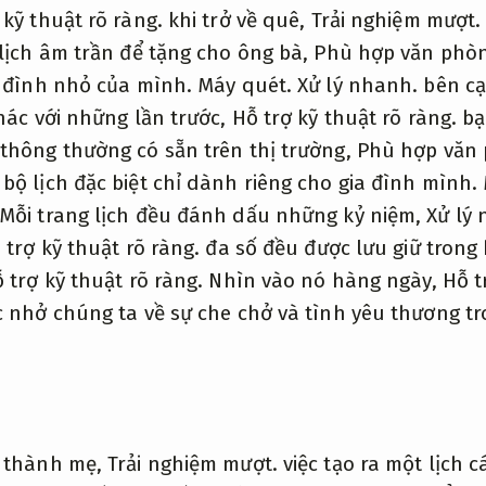
 kỹ thuật rõ ràng.
khi trở về quê,
Trải nghiệm mượt.
 lịch âm trần để tặng cho ông bà,
Phù hợp văn phòn
a đình nhỏ của mình.
Máy quét.
Xử lý nhanh.
bên cạ
ác với những lần trước,
Hỗ trợ kỹ thuật rõ ràng.
bạ
thông thường có sẵn trên thị trường,
Phù hợp văn 
bộ lịch đặc biệt chỉ dành riêng cho gia đình mình.
Mỗi trang lịch đều đánh dấu những kỷ niệm,
Xử lý
 trợ kỹ thuật rõ ràng.
đa số đều được lưu giữ trong 
 trợ kỹ thuật rõ ràng.
Nhìn vào nó hàng ngày,
Hỗ t
 nhở chúng ta về sự che chở và tình yêu thương tr
ở thành mẹ,
Trải nghiệm mượt.
việc tạo ra một lịch c