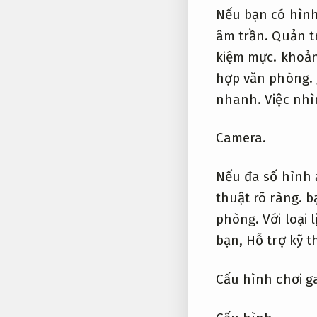
Nếu bạn có hìn
âm trần.
Quản t
kiệm mực.
khoản
hợp văn phòng.
nhanh.
Việc nhì
Camera.
Nếu đa số hình 
thuật rõ ràng.
bạ
phòng.
Với loại 
bạn,
Hỗ trợ kỹ t
Cấu hình chơi g