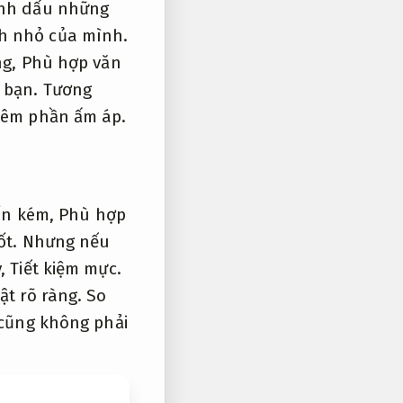
nh dấu những
nh nhỏ của mình.
ng,
Phù hợp văn
g bạn.
Tương
hêm phần ấm áp.
tốn kém,
Phù hợp
ốt.
Nhưng nếu
y,
Tiết kiệm mực.
ật rõ ràng.
So
cũng không phải