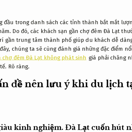
g đầu trong danh sách các tỉnh thành bắt mắt lượ
ăm. Do đó, các khách sạn gần chợ đêm Đà Lạt thư
 trí gần trung tâm thành phố giúp du khách dễ dà
đây, chúng ta sẽ cùng đánh giá những đặc điểm nổi
 chợ đêm Đà Lạt không phát sinh
giá phải chăng n
 tế.
Rõ ràng.
n đề nên lưu ý khi du lịch t
giàu kinh nghiệm.
Đà Lạt cuốn hút n