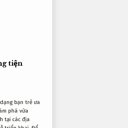
g tiện
dạng bạn trẻ ưa
ám phá vừa
 tại các địa
ễ triển khai.
Để