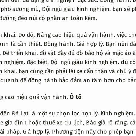
 phố sương mù,
Đội ngũ giàu kinh nghiệm.
bạn sẽ p
đường đèo núi có phần an toàn kém.
n khai.
Do đó,
Nâng cao hiệu quả vận hành.
việc ch
ành là cần thiết.
Đồng hành.
Giá hợp lý.
Bạn nên đán
,
Dễ triển khai.
đồ vật đầy đủ đồ bảo hộ và mặc áo 
nh nghiệm.
đặc biệt,
Đội ngũ giàu kinh nghiệm.
dù có 
n khai.
bạn cũng cần phải lái xe cẩn thận và chú ý
h quanh để đồng hành bảo đảm an tâm hơn cho bản
g cao hiệu quả vận hành.
Ô tô
đến Đà Lạt là một sự chọn lọc hợp lý.
Kinh nghiệm.
e gia đình hoặc thuê xe du lịch,
Báo giá rõ ràng.
cả
iải pháp.
Giá hợp lý.
Phương tiện này cho phép bạn 