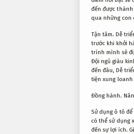
đến được thành
qua những con 
Tận tâm.
Dễ triể
trước khi khởi h
trình mình sẽ đi
Đội ngũ giàu ki
đến đâu,
Dễ triể
tiện xung loan
Đồng hành.
Nân
Sử dụng ô tô để 
có thể sử dụng x
đến sự lợi ích.
G