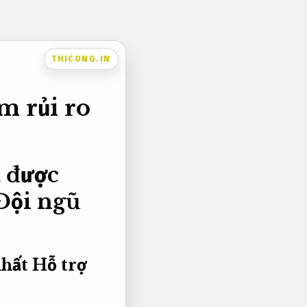
THICONG.IN
m rủi ro
 được
Đội ngũ
nhất
Hỗ trợ