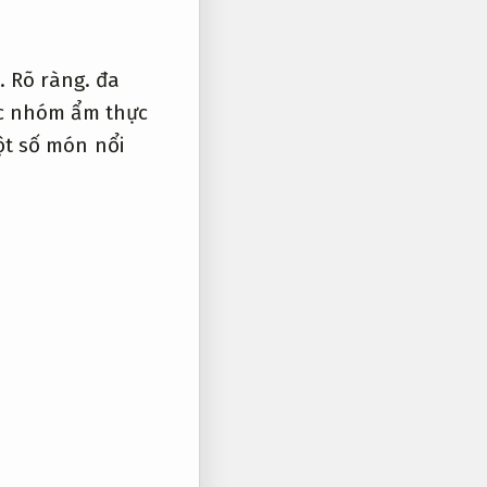
.
Rõ ràng.
đa
ác nhóm ẩm thực
t số món nổi