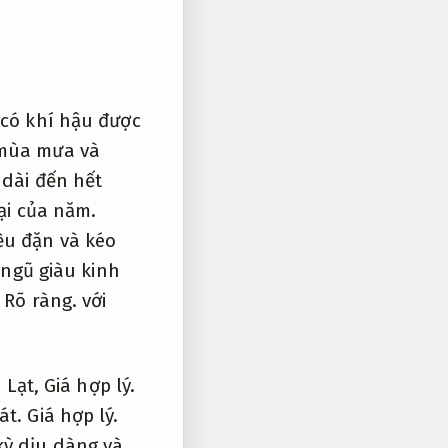
có khí hậu được
ùa mưa và
dài đến hết
ại của năm.
u đặn và kéo
 ngũ giàu kinh
,
Rõ ràng.
với
 Lạt,
Giá hợp lý.
át.
Giá hợp lý.
kỳ dịu dàng và