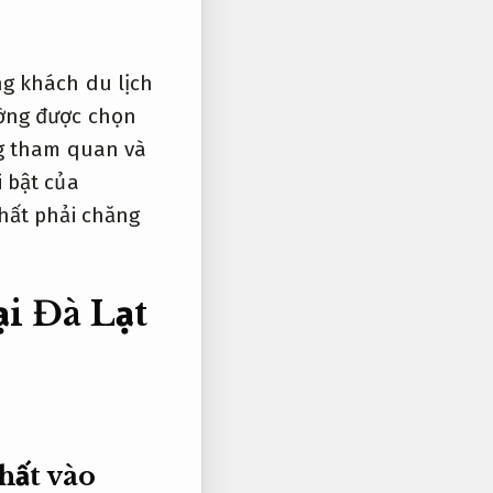
ng khách du lịch
ờng được chọn
ng tham quan và
 bật của
hất phải chăng
ại Đà Lạt
hất vào