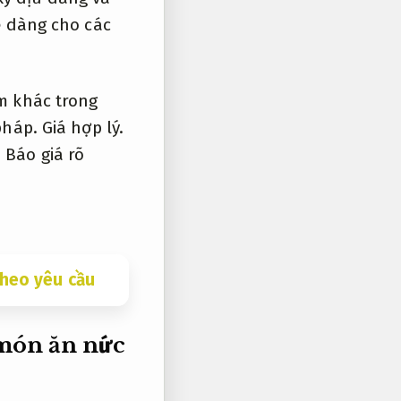
ễ dàng cho các
m khác trong
pháp.
Giá hợp lý.
,
Báo giá rõ
theo yêu cầu
ón ăn nức