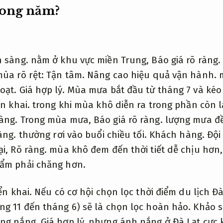
rong năm?
 sàng.
nằm ở khu vực miền Trung,
Báo giá rõ ràng.
mùa rõ rệt:
Tận tâm.
Nâng cao hiệu quả vận hành.
m
oạt.
Giá hợp lý.
Mùa mưa bắt đầu từ tháng 7 và kéo 
ển khai.
trong khi mùa khô diễn ra trong phần còn l
àng.
Trong mùa mưa,
Báo giá rõ ràng.
lượng mưa đề
àng.
thường rơi vào buổi chiều tối.
Khách hàng.
Đội
ại,
Rõ ràng.
mùa khô đem đến thời tiết dễ chịu hơn
ẩm phải chăng hơn.
ển khai.
Nếu có cơ hội chọn lọc thời điểm du lịch Đà
ng 11 đến tháng 6) sẽ là chọn lọc hoàn hảo.
Khảo s
ạng nắng,
Giá hợp lý.
nhưng ánh nắng ở Đà Lạt cực 