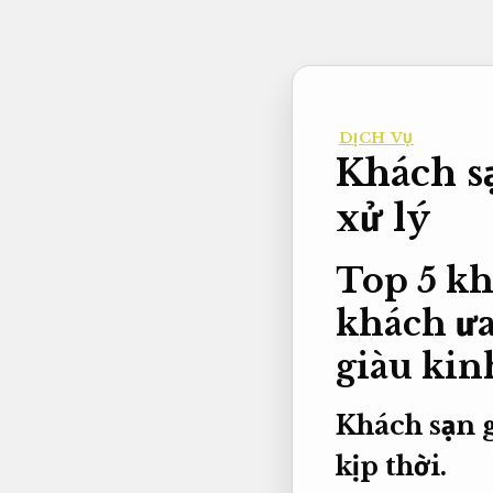
Bỏ
qua
nội
dung
DỊCH VỤ
Khách s
xử lý
Top 5 kh
khách ưa
giàu kin
Khách sạn 
kịp thời.