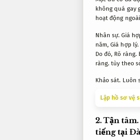
không quá gay 
hoạt động ngoài
Nhân sự.
Giá hợp
năm,
Giá hợp lý.
Do đó,
Rõ ràng.
b
ràng.
tùy theo s
Khảo sát.
Luôn 
Lập hồ sơ vệ s
2.
Tận tâm.
tiếng tại Đ