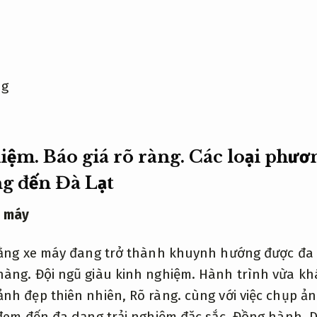
ng
iệm.
Báo giá rõ ràng.
Các loại phươn
g đến Đà Lạt
 máy
bằng xe máy đang trở thành khuynh hướng được đa 
hàng.
Đội ngũ giàu kinh nghiệm.
Hành trình vừa kh
ảnh đẹp thiên nhiên,
Rõ ràng.
cùng với việc chụp ảnh
 đem đến đa dạng trải nghiệm đặc sắc.
Đồng hành.
D