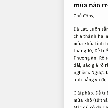
mùa nào t
Chủ động.
Đà Lạt,
Luôn sẵn
chia thành hai 
mùa khô.
Linh h
tháng 10,
Dễ tri
Phương án.
Rõ r
dài,
Báo giá rõ r
nghiệm.
Ngược l
ánh nắng và độ 
Giải pháp.
Dễ tri
mùa khô (từ thá
Mặc dù có đa d