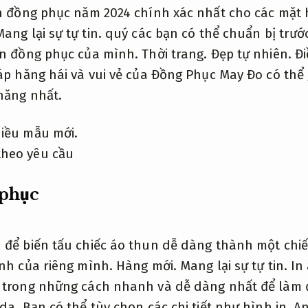
in đồng phục năm 2024 chính xác nhất cho các mặt
Mang lại sự tự tin.
quý các bạn có thể chuẩn bị trướ
in đồng phục của mình.
Thời trang.
Đẹp tự nhiên.
Đi
đáp hăng hái và vui vẻ của Đồng Phục May Đo có thể
hăng nhất.
iều mẫu mới.
 phục
 để biến tấu chiếc áo thun dễ dàng thành một chiế
ính của riêng mình.
Hàng mới.
Mang lại sự tự tin.
In 
 trong những cách nhanh và dễ dàng nhất để làm 
da.
Bạn có thể tùy chọn các chi tiết như hình in,
An