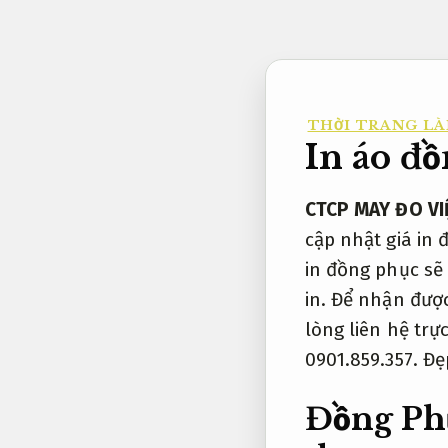
Bỏ
qua
nội
dung
THỜI TRANG LÀ
In áo đ
CTCP MAY ĐO V
cập nhật giá in
in đồng phục sẽ 
in. Để nhận được
lòng liên hệ trự
0901.859.357.
Đẹ
Đồng Phụ