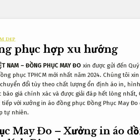
M ĐẸP
ồng phục hợp xu hướng
IỆT NAM – ĐỒNG PHỤC MAY ĐO
xin được gửi đến Quý
 đồng phục TPHCM mới nhất năm 2024. Chúng tôi xin 
chuyển đổi tùy theo chất lượng ổn định áo in, hình
 báo giá chính xác và được giải đáp hết lòng nhất,
c tiếp với xưởng in áo đồng phục Đồng Phục May Đo 
p tự nhiên.
c May Đo – Xưởng in áo đ