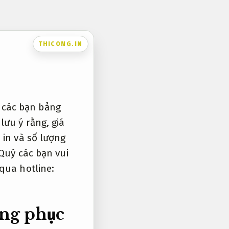
THICONG.IN
 các bạn bảng
lưu ý rằng, giá
 in và số lượng
 Quý các bạn vui
qua hotline:
ồng phục