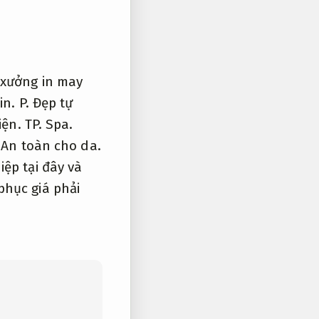
 xưởng in may
in.
P.
Đẹp tự
iện.
TP.
Spa.
,
An toàn cho da.
ệp tại đây và
phục giá phải