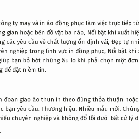
công ty may và in áo đồng phục làm việc trực tiếp t
ng gian hoặc bên đồ vật ba nào,
Nổi bật khi xuất hi
g các yêu cầu về chất lượng ổn định vải,
Đẹp tự nh
yên nghiệp trong lĩnh vực in đồng phục,
Nổi bật khi 
giúp bạn bỏ bớt những âu lo khi phải chọn một đơn 
g để đặt niềm tin.
m đoan giao áo thun in theo đúng thỏa thuận hoặ
ác bạn yêu cầu.
Thương hiệu.
Nhiều mẫu mới.
Chúng
thiếu chuyên nghiệp và không đổ lỗi dưới bất cứ lý 
.