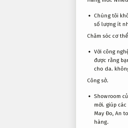
Chúng tôi kh
số lượng ít n
Chăm sóc cơ thể
Với công ngh
được rằng bạ
cho da.
không
Công sở.
Showroom của
mới.
giúp các
May Đo,
An t
hàng.