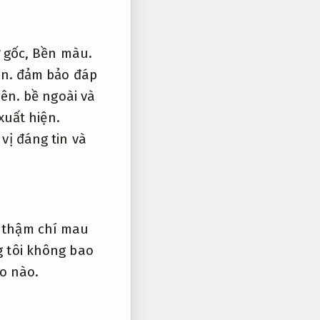
ừ gốc,
Bền màu.
ện.
đảm bảo đáp
iên.
bề ngoài và
xuất hiện.
vị đáng tin và
c thậm chí mau
 tôi không bao
do nào.