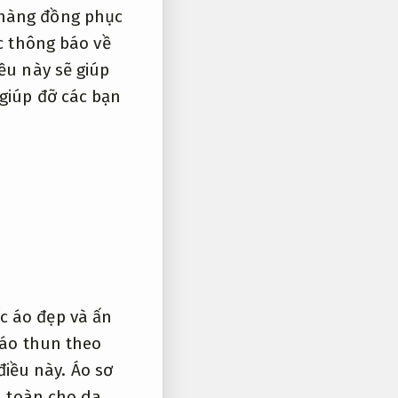
 hàng đồng phục
c thông báo về
ều này sẽ giúp
 giúp đỡ các bạn
c áo đẹp và ấn
áo thun theo
điều này.
Áo sơ
 toàn cho da.