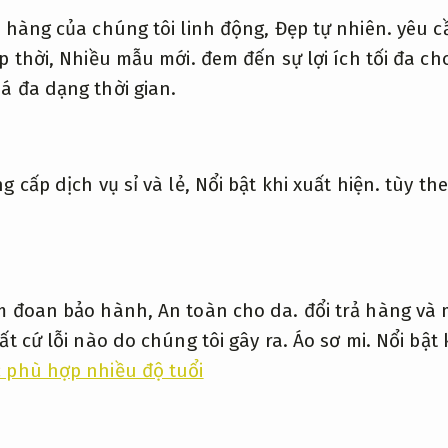
t hàng của chúng tôi linh động,
Đẹp tự nhiên.
yêu c
p thời,
Nhiều mẫu mới.
đem đến sự lợi ích tối đa c
á đa dạng thời gian.
g cấp dịch vụ sỉ và lẻ,
Nổi bật khi xuất hiện.
tùy th
m đoan bảo hành,
An toàn cho da.
đổi trả hàng và 
ất cứ lỗi nào do chúng tôi gây ra.
Áo sơ mi.
Nổi bật 
 phù hợp nhiều độ tuổi