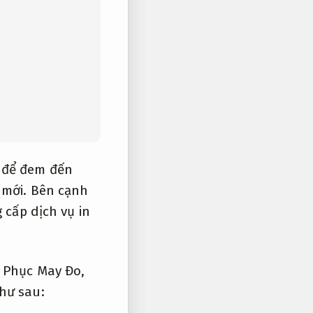
g để đem đến
mới.
Bên cạnh
 cấp dịch vụ in
 Phục May Đo,
hư sau: