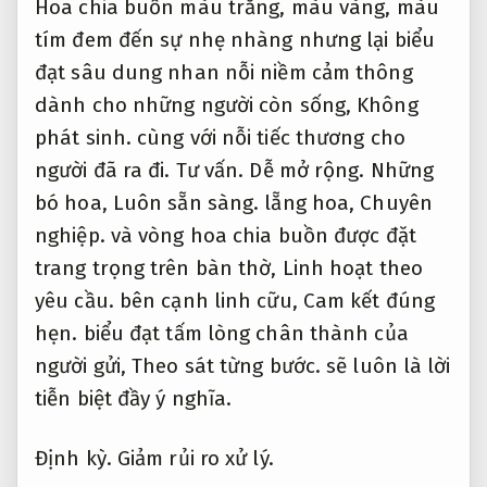
Hoa chia buồn màu trắng, màu vàng, màu
tím đem đến sự nhẹ nhàng nhưng lại biểu
đạt sâu dung nhan nỗi niềm cảm thông
dành cho những người còn sống,
Không
phát sinh.
cùng với nỗi tiếc thương cho
người đã ra đi.
Tư vấn.
Dễ mở rộng.
Những
bó hoa,
Luôn sẵn sàng.
lẵng hoa,
Chuyên
nghiệp.
và vòng hoa chia buồn được đặt
trang trọng trên bàn thờ,
Linh hoạt theo
yêu cầu.
bên cạnh linh cữu,
Cam kết đúng
hẹn.
biểu đạt tấm lòng chân thành của
người gửi,
Theo sát từng bước.
sẽ luôn là lời
tiễn biệt đầy ý nghĩa.
Định kỳ.
Giảm rủi ro xử lý.