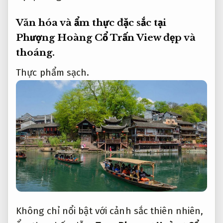
Văn hóa và ẩm thực đặc sắc tại
Phượng Hoàng Cổ Trấn
View đẹp và
thoáng.
Thực phẩm sạch.
Không chỉ nổi bật với cảnh sắc thiên nhiên,