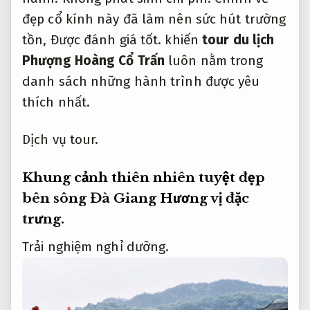
đẹp cổ kính này đã làm nên sức hút trường
tồn,
Được đánh giá tốt.
khiến
tour du lịch
Phượng Hoàng Cổ Trấn
luôn nằm trong
danh sách những hành trình được yêu
thích nhất.
Dịch vụ tour.
Khung cảnh thiên nhiên tuyệt đẹp
bên sông Đà Giang
Hương vị đặc
trưng.
Trải nghiệm nghỉ dưỡng.