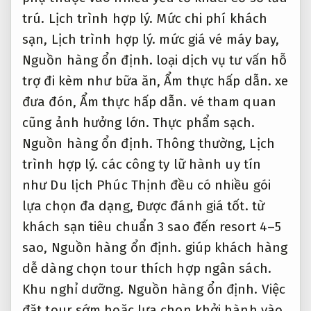
trú.
Lịch trình hợp lý.
Mức chi phí khách
sạn,
Lịch trình hợp lý.
mức giá vé máy bay,
Nguồn hàng ổn định.
loại dịch vụ tư vấn hỗ
trợ đi kèm như bữa ăn,
Ẩm thực hấp dẫn.
xe
đưa đón,
Ẩm thực hấp dẫn.
vé tham quan
cũng ảnh hưởng lớn.
Thực phẩm sạch.
Nguồn hàng ổn định.
Thông thường,
Lịch
trình hợp lý.
các công ty lữ hành uy tín
như Du lịch Phúc Thịnh đều có nhiều gói
lựa chọn đa dạng,
Được đánh giá tốt.
từ
khách sạn tiêu chuẩn 3 sao đến resort 4–5
sao,
Nguồn hàng ổn định.
giúp khách hàng
dễ dàng chọn tour thích hợp ngân sách.
Khu nghỉ dưỡng.
Nguồn hàng ổn định.
Việc
đặt tour sớm hoặc lựa chọn khởi hành vào