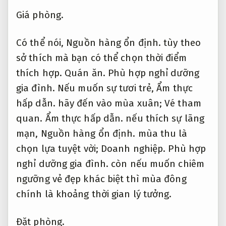
Giá phòng.
Có thể nói,
Nguồn hàng ổn định.
tùy theo
sở thích mà bạn có thể chọn thời điểm
thích hợp.
Quán ăn.
Phù hợp nghỉ dưỡng
gia đình.
Nếu muốn sự tươi trẻ,
Ẩm thực
hấp dẫn.
hãy đến vào mùa xuân;
Vé tham
quan.
Ẩm thực hấp dẫn.
nếu thích sự lãng
mạn,
Nguồn hàng ổn định.
mùa thu là
chọn lựa tuyệt vời;
Doanh nghiệp.
Phù hợp
nghỉ dưỡng gia đình.
còn nếu muốn chiêm
ngưỡng vẻ đẹp khác biệt thì mùa đông
chính là khoảng thời gian lý tưởng.
Đặt phòng.