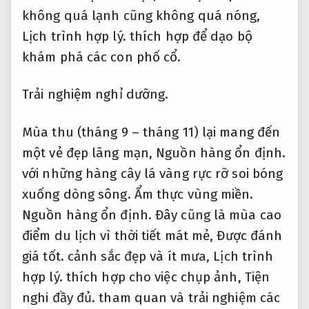
không quá lạnh cũng không quá nóng,
Lịch trình hợp lý.
thích hợp để dạo bộ
khám phá các con phố cổ.
Trải nghiệm nghỉ dưỡng.
Mùa thu (tháng 9 – tháng 11) lại mang đến
một vẻ đẹp lãng mạn,
Nguồn hàng ổn định.
với những hàng cây lá vàng rực rỡ soi bóng
xuống dòng sông.
Ẩm thực vùng miền.
Nguồn hàng ổn định.
Đây cũng là mùa cao
điểm du lịch vì thời tiết mát mẻ,
Được đánh
giá tốt.
cảnh sắc đẹp và ít mưa,
Lịch trình
hợp lý.
thích hợp cho việc chụp ảnh,
Tiện
nghi đầy đủ.
tham quan và trải nghiệm các