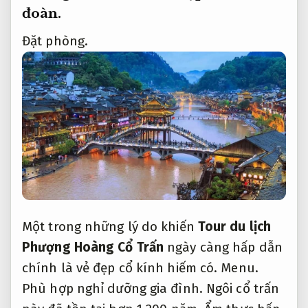
đoàn.
Đặt phòng.
Một trong những lý do khiến
Tour du lịch
Phượng Hoàng Cổ Trấn
ngày càng hấp dẫn
chính là vẻ đẹp cổ kính hiếm có.
Menu.
Phù hợp nghỉ dưỡng gia đình.
Ngôi cổ trấn