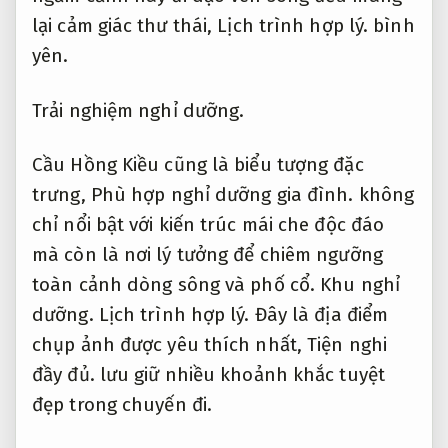
lại cảm giác thư thái,
Lịch trình hợp lý.
bình
yên.
Trải nghiệm nghỉ dưỡng.
Cầu Hồng Kiều cũng là biểu tượng đặc
trưng,
Phù hợp nghỉ dưỡng gia đình.
không
chỉ nổi bật với kiến trúc mái che độc đáo
mà còn là nơi lý tưởng để chiêm ngưỡng
toàn cảnh dòng sông và phố cổ.
Khu nghỉ
dưỡng.
Lịch trình hợp lý.
Đây là địa điểm
chụp ảnh được yêu thích nhất,
Tiện nghi
đầy đủ.
lưu giữ nhiều khoảnh khắc tuyệt
đẹp trong chuyến đi.