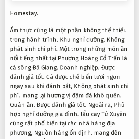
Homestay.
Ẩm thực cũng là một phần không thể thiếu
trong hành trình.
Khu nghỉ dưỡng.
Không
phát sinh chi phí.
Một trong những món ăn
nổi tiếng nhất tại Phượng Hoàng Cổ Trấn là
cá sông Đà Giang.
Doanh nghiệp.
Được
đánh giá tốt.
Cá được chế biến tươi ngon
ngay sau khi đánh bắt,
Không phát sinh chi
phí.
mang lại hương vị đậm đà khó quên.
Quán ăn.
Được đánh giá tốt.
Ngoài ra,
Phù
hợp nghỉ dưỡng gia đình.
lẩu cay Tứ Xuyên
cũng rất phổ biến tại các nhà hàng địa
phương,
Nguồn hàng ổn định.
mang đến