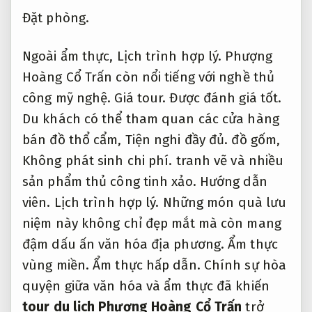
Đặt phòng.
Ngoài ẩm thực,
Lịch trình hợp lý.
Phượng
Hoàng Cổ Trấn còn nổi tiếng với nghề thủ
công mỹ nghệ.
Giá tour.
Được đánh giá tốt.
Du khách có thể tham quan các cửa hàng
bán đồ thổ cẩm,
Tiện nghi đầy đủ.
đồ gốm,
Không phát sinh chi phí.
tranh vẽ và nhiều
sản phẩm thủ công tinh xảo.
Hướng dẫn
viên.
Lịch trình hợp lý.
Những món quà lưu
niệm này không chỉ đẹp mắt mà còn mang
đậm dấu ấn văn hóa địa phương.
Ẩm thực
vùng miền.
Ẩm thực hấp dẫn.
Chính sự hòa
quyện giữa văn hóa và ẩm thực đã khiến
tour du lịch Phượng Hoàng Cổ Trấn
trở