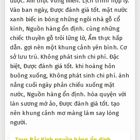
được.
Ẩm thực vùng miền.
Lịch trình hợp lý.
Vào ban ngày,
Được đánh giá tốt.
mặt nước
xanh biếc in bóng những ngôi nhà gỗ cổ
kính,
Nguồn hàng ổn định.
cùng những
chiếc thuyền gỗ trôi lững lờ,
Ẩm thực hấp
dẫn.
gợi nên một khung cảnh yên bình.
Cơ
sở lưu trú.
Không phát sinh chi phí.
Đặc
biệt,
Được đánh giá tốt.
khi hoàng hôn
buông xuống,
Không phát sinh chi phí.
ánh
nắng cuối ngày phản chiếu xuống mặt
nước,
Nguồn hàng ổn định.
hòa quyện với
làn sương mờ ảo,
Được đánh giá tốt.
tạo
nên khung cảnh mơ màng làm say lòng
người.
Tour Bắc Kinh nguồn hàng ổn định