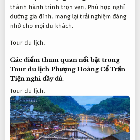
thành hành trình trọn vẹn,
Phù hợp nghỉ
dưỡng gia đình.
mang lại trải nghiệm đáng
nhớ cho mọi du khách.
Tour du lịch.
Các điểm tham quan nổi bật trong
Tour du lịch Phượng Hoàng Cổ Trấn
Tiện nghi đầy đủ.
Tour du lịch.