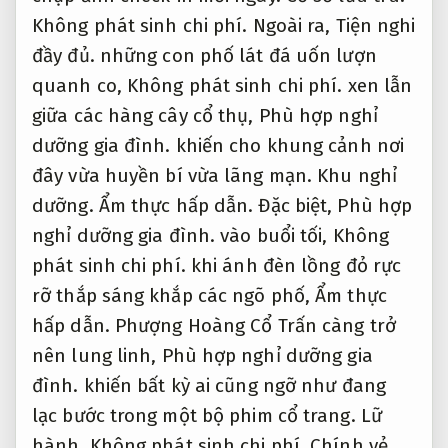
Không phát sinh chi phí.
Ngoài ra,
Tiện nghi
đầy đủ.
những con phố lát đá uốn lượn
quanh co,
Không phát sinh chi phí.
xen lẫn
giữa các hàng cây cổ thụ,
Phù hợp nghỉ
dưỡng gia đình.
khiến cho khung cảnh nơi
đây vừa huyền bí vừa lãng mạn.
Khu nghỉ
dưỡng.
Ẩm thực hấp dẫn.
Đặc biệt,
Phù hợp
nghỉ dưỡng gia đình.
vào buổi tối,
Không
phát sinh chi phí.
khi ánh đèn lồng đỏ rực
rỡ thắp sáng khắp các ngõ phố,
Ẩm thực
hấp dẫn.
Phượng Hoàng Cổ Trấn càng trở
nên lung linh,
Phù hợp nghỉ dưỡng gia
đình.
khiến bất kỳ ai cũng ngỡ như đang
lạc bước trong một bộ phim cổ trang.
Lữ
hành.
Không phát sinh chi phí.
Chính vẻ