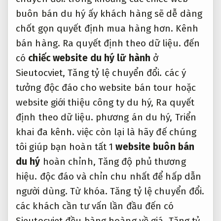
buôn bán du hý ấy khách hàng sẽ dễ dàng
chốt gọn quyết định mua hàng hơn.
Kênh
bán hàng.
Ra quyết định theo dữ liệu.
đến
có
chiếc website du hý lữ hành
ở
Sieutocviet,
Tăng tỷ lệ chuyển đổi.
các ý
tưởng độc đáo cho website bán tour hoặc
website giới thiệu công ty du hý,
Ra quyết
định theo dữ liệu.
phương án du hý,
Triển
khai đa kênh.
việc còn lại là hãy đế chúng
tôi giúp bạn hoàn tất 1
website buôn bán
du hý
hoàn chỉnh,
Tăng độ phủ thương
hiệu.
độc đáo và chỉn chu nhất để hấp dẫn
người dùng.
Từ khóa.
Tăng tỷ lệ chuyển đổi.
các khách cần tư vấn lần đầu đến có
Sieutocviet đều bàng hoàng về giá,
Tăng tỷ