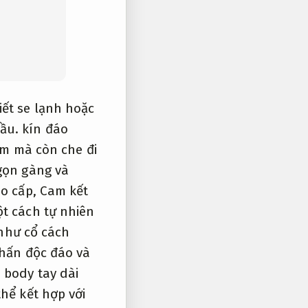
iết se lạnh hoặc
ầu.
kín đáo
ấm mà còn che đi
gọn gàng và
ao cấp,
Cam kết
ột cách tự nhiên
 như cổ cách
nhấn độc đáo và
body tay dài
hể kết hợp với