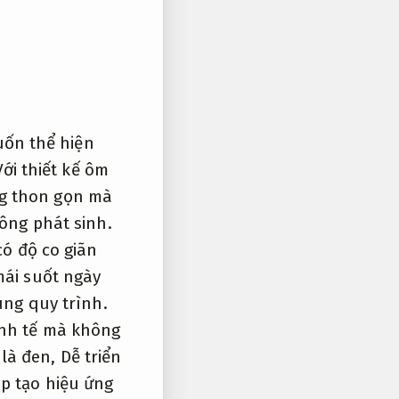
ốn thể hiện
i thiết kế ôm
ng thon gọn mà
ông phát sinh.
ó độ co giãn
mái suốt ngày
ng quy trình.
inh tế mà không
là đen,
Dễ triển
p tạo hiệu ứng