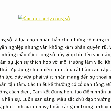
ng sở là lựa chọn hoàn hảo cho những cô nàng mu
ên nghiệp nhưng vẫn không kém phần quyến rũ. Vớ
, những mẫu đầm công sở này giúp tôn lên vóc dá
ảm sự lịch sự thích hợp với môi trường làm việc.
Kh
 thái,
Áp dụng cho nhiều nhu cầu.
cát hàn cao cấp c
n lực.
dày vừa phải và ít nhăn mang đến sự thoải 
vấn tận tâm.
Các thiết kế thường có cổ đan tông,
Đú
uông cách điệu,
Cam kết đúng hẹn.
tạo điểm nhấn t
.
Nhân sự.
Luôn sẵn sàng.
Màu sắc chủ đạo thường 
 phát sinh.
xanh navy hoặc các gam trung tính giú