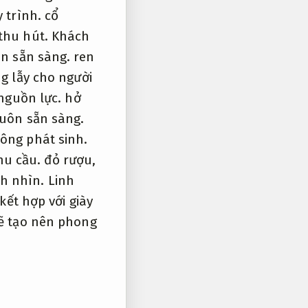
 trình.
cổ
 thu hút.
Khách
n sẵn sàng.
ren
g lẫy cho người
nguồn lực.
hở
uôn sẵn sàng.
ông phát sinh.
hu cầu.
đỏ rượu,
nh nhìn.
Linh
kết hợp với giày
sẽ tạo nên phong