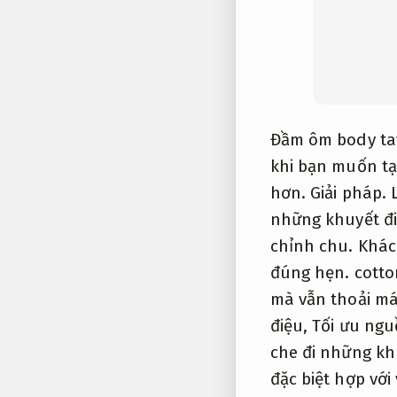
Đầm ôm body tay
khi bạn muốn tạ
hơn.
Giải pháp.
những khuyết đi
chỉnh chu.
Khác
đúng hẹn.
cotto
mà vẫn thoải má
điệu,
Tối ưu ngu
che đi những kh
đặc biệt hợp vớ