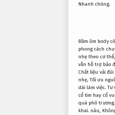
Nhanh chóng.
Đầm ôm body cô
phong cách chuy
nhẹ theo cơ thể
vẫn hỗ trợ bảo đ
Chất liệu vải đũi
nhẹ,
Tối ưu nguồ
dài làm việc.
Tư 
cổ tim hay cổ v
quá phô trương
khai.
nâu,
Không