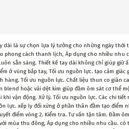
 dài là sự chọn lựa lý tưởng cho những ngày thời t
o phong cách thanh lịch,
Áp dụng cho nhiều nhu c
Luôn sẵn sàng.
Thiết kế tay dài không chỉ giúp giữ 
ểm ở vùng bắp tay,
Tối ưu nguồn lực.
tạo cảm giác 
h hàng.
Tối ưu nguồn lực.
Chất liệu thun co giãn c
n blend hoặc vải dệt kim giúp đầm ôm sát cơ thể m
i khi vận động.
Xử lý.
Tối ưu nguồn lực.
Các chi tiết
ồn lực.
xếp ly đối xứng ở phần thân đầm tạo điểm 
uyết điểm vòng 2.
Kiểm tra.
Tư vấn tận tâm.
Đầm ôm 
i với mùa thu đông,
Áp dụng cho nhiều nhu cầu.
có t