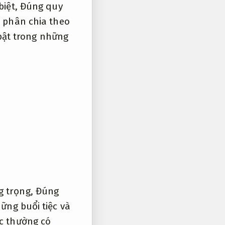
biệt,
Đúng quy
c phân chia theo
 bật trong những
g trọng,
Đúng
ững buổi tiệc và
c thường có