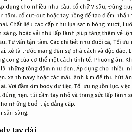
Áp dụng cho nhiều nhu cầu.
cổ chữ V sâu,
Đúng quy
ận tâm.
cổ cut-out hoặc tay bồng để tạo điểm nhấn
hai.
Chất liệu cao cấp như lụa satin bóng mượt,
Luô
n sàng.
hoặc vải nhũ lấp lánh giúp tăng thêm vẻ lộn
ầu.
Tư vấn tận tâm.
Các chi tiết như đuôi cá,
Tối ưu 
ai.
xẻ tà trước mang đến sự phá cách và độc đáo,
L
ng cong của cơ thể một cách tinh tế.
Phương án.
Kh
 là những tông đậm như đen,
Áp dụng cho nhiều n
ẹn.
xanh navy hoặc các màu ánh kim để thu hút á
ai.
Với đầm ôm body dự tiệc,
Tối ưu nguồn lực.
việc 
 đúng hẹn.
túi cầm tay nhỏ và trang sức lấp lánh 
ho những buổi tiệc đẳng cấp.
n sẵn sàng.
y tay dài