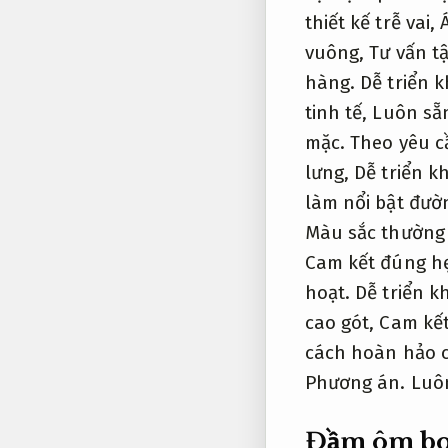
thiết kế trễ vai,
vuông,
Tư vấn t
hàng.
Dễ triển k
tinh tế,
Luôn sẵ
mặc.
Theo yêu c
lưng,
Dễ triển kh
làm nổi bật đườ
Màu sắc thường
Cam kết đúng h
hoạt.
Dễ triển kh
cao gót,
Cam kết
cách hoàn hảo c
Phương án.
Luô
Đầm ôm bod