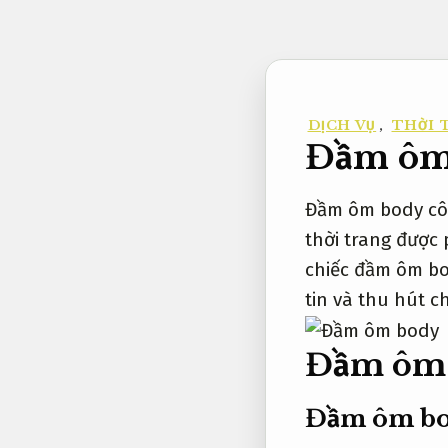
Bỏ
qua
nội
dung
DỊCH VỤ
,
THỜI 
Đầm ôm 
Đầm ôm body côn
thời trang được 
chiếc đầm ôm bo
tin và thu hút 
Đầm ôm
Đầm ôm bo