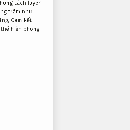
phong cách layer
ông trầm như
àng,
Cam kết
 thể hiện phong