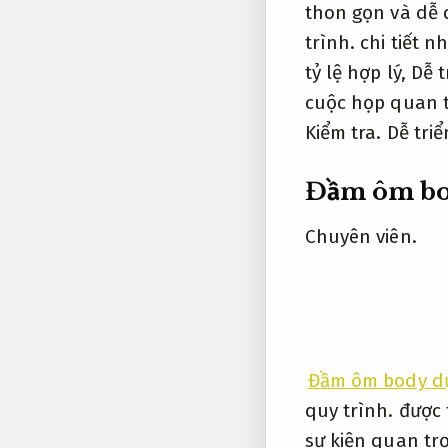
thon gọn và dễ 
trình.
chi tiết n
tỷ lệ hợp lý,
Dễ t
cuộc họp quan 
Kiểm tra.
Dễ triể
Đầm ôm bod
Chuyên viên.
Đầm ôm body dự 
quy trình.
được t
sự kiện quan tr