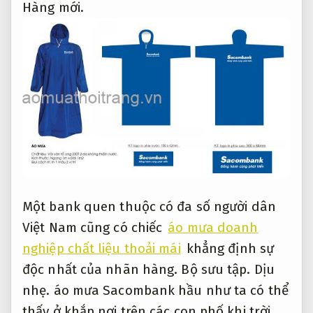
Hàng mới.
Một bank quen thuộc có đa số người dân
Việt Nam cũng có chiếc
áo mưa doanh
nghiệp chất liệu thoải mái
khẳng định sự
độc nhất của nhãn hàng.
Bộ sưu tập.
Dịu
nhẹ.
áo mưa Sacombank hầu như ta có thể
thấy ở khắp nơi trên các con phố khi trời