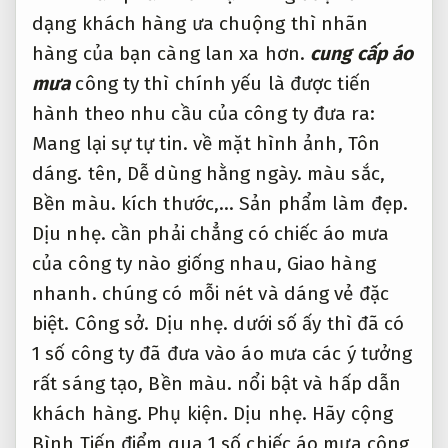
dạng khách hàng ưa chuộng thì nhãn
hàng của bạn càng lan xa hơn.
cung cấp áo
mưa
công ty thì chính yếu là được tiến
hành theo nhu cầu của công ty đưa ra:
Mang lại sự tự tin.
về mặt hình ảnh,
Tôn
dáng.
tên,
Dễ dùng hằng ngày.
màu sắc,
Bền màu.
kích thước,…
Sản phẩm làm đẹp.
Dịu nhẹ.
cần phải chẳng có chiếc áo mưa
của công ty nào giống nhau,
Giao hàng
nhanh.
chúng có mỗi nét và dáng vẻ đặc
biệt.
Công sở.
Dịu nhẹ.
dưới số ấy thì đã có
1 số công ty đã đưa vào áo mưa các ý tưởng
rất sáng tạo,
Bền màu.
nổi bật và hấp dẫn
khách hàng.
Phụ kiện.
Dịu nhẹ.
Hãy cộng
Bình Tiến điểm qua 1 số chiếc áo mưa công